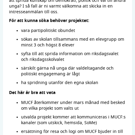
att sprida kunskap om demokrati, politik och val till andra
unga? I så fall är ni varmt välkomna att skicka in en
intresseanmälan till oss.
För att kunna söka behöver projektet:
vara partipolitiskt obundet
sökas av skolan tillsammans med en elevgrupp om
minst 3 och högst 8 elever
syfta till att sprida information om riksdagsvalet
och riksdagsskolvalet
särskilt gärna nå unga där valdeltagande och
politiskt engagemang är lågt
ha spridning utanför den egna skolan
Det här är bra att veta
MUCF återkommer under mars månad med besked
om vilka projekt som valts ut
utvalda projekt kommer att kommuniceras i MUCF:s
kanaler (som utskick, hemsida, SoMe)
ersättning för resa och logi om MUCF bjuder in till