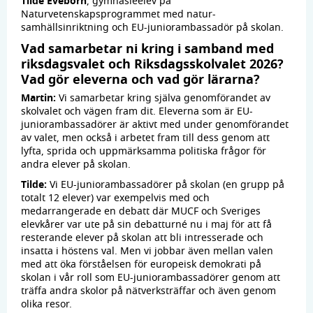
Tilde Eveborn
, gymnasieelev på
Naturvetenskapsprogrammet med natur-
samhällsinriktning och EU-juniorambassadör på skolan.
Vad samarbetar ni kring i samband med
riksdagsvalet och Riksdagsskolvalet 2026?
Vad gör eleverna och vad gör lärarna?
Martin:
Vi samarbetar kring själva genomförandet av
skolvalet och vägen fram dit. Eleverna som är EU-
juniorambassadörer är aktivt med under genomförandet
av valet, men också i arbetet fram till dess genom att
lyfta, sprida och uppmärksamma politiska frågor för
andra elever på skolan.
Tilde:
Vi EU-juniorambassadörer på skolan (en grupp på
totalt 12 elever) var exempelvis med och
medarrangerade en debatt där MUCF och Sveriges
elevkårer var ute på sin debatturné nu i maj för att få
resterande elever på skolan att bli intresserade och
insatta i höstens val. Men vi jobbar även mellan valen
med att öka förståelsen för europeisk demokrati på
skolan i vår roll som EU-juniorambassadörer genom att
träffa andra skolor på nätverksträffar och även genom
olika resor.