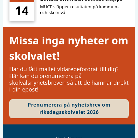
14
MUCF släpper resultaten på kommun-
och skolnivå.
M
issa inga nyheter om
skolvalet!
Har du fått mailet vidarebefordrat till dig?
Här kan du prenumerera på
skolvalsnyhetsbreven så att de hamnar direkt
i din epost!
Prenumerera på nyhetsbrev om
riksdagsskolvalet 2026