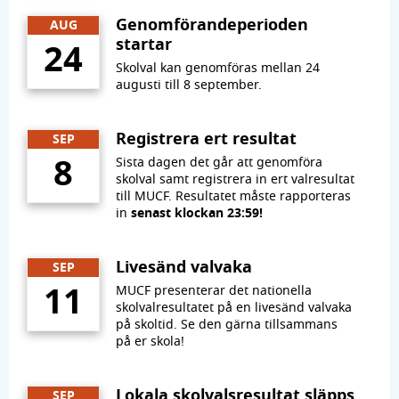
Genomförandeperioden
AUG
startar
24
Skolval kan genomföras mellan 24
augusti till 8 september.
Registrera ert resultat
SEP
8
Sista dagen det går att genomföra
skolval samt registrera in ert valresultat
till MUCF. Resultatet måste rapporteras
in
senast klockan 23:59!
Livesänd valvaka
SEP
11
MUCF presenterar det nationella
skolvalresultatet på en livesänd valvaka
på skoltid. Se den gärna tillsammans
på er skola!
Lokala skolvalsresultat släpps
SEP