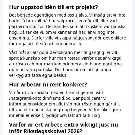
Hur uppstod idén till ert projekt?
Det började egentligen med oss själva. Vi insåg att vi inte
hade så bra koll på hur valprocessen går till eller vad
partierna står för. Det kändes som att tröskeln var ganska
hög. Då tänkte vi: om vi känner så här, är vi nog inte
ensamma. Därför ville vi skapa något som gör det enklare
för unga att förstå och engagera sig.
Vårt mål är att göra demokratin mer tillgänglig. Vi vill
sprida kunskap om hur man röstar, varför det är viktigt
att rösta och hur man kan orientera sig bland partierna
utan att vara partiska. Det handlar om att ge unga
verktyg att fatta egna beslut.
Hur arbetar ni rent konkret?
Vi når ut via sociala medier, främst genom vårt
Instagramkonto dinframtid.bc. Där publicerar vi
informationsvideor om allt från hur röstningen går till,
till vad olika politiska begrepp betyder. Vi försöker göra
innehållet enkelt, tydligt och lätt att ta till sig.
Varför är ert arbete extra viktigt just nu
inför Riksdagsskolval 2026?