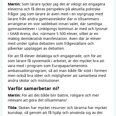
Martin:
Som lärare tycker jag det är viktigt att engagera
eleverna och få deras perspektiv på aktuella politiska
frågor. Jag som lärare är även med i en styrgrupp med
lärare från andra gymnasieskolor där vi tillsammans
arrangerar en stor valdebatt innan valet, där samtliga
gymnasieelever i Linköpings kommun är med och lyssnar
i SAAB Arena, dvs. närmare 5 500 elever, vilket är en
mäktig demokratisk manifestation. Även där är elever
med under själva debatten som frågeställare och
påverkar upplägget av debatten.
För att få elever delaktiga och engagerade, och för att
som lärare få systematik i arbetet, är det mycket bra att
vara med i program som Europaparlamentets
ambassadörsprogram, så att man både får stöd i formen
men också bra idéer och möjligheter att samarbeta med
andra skolor och institutioner.
Varför samarbetar ni?
Martin:
För att det både blir bättre, roligare och mer
relevant att göra det tillsammans!
Tilde:
Skolan har mycket resurser och lärarna har mycket
kunskap, så genom att få hjälp och använda sig av det