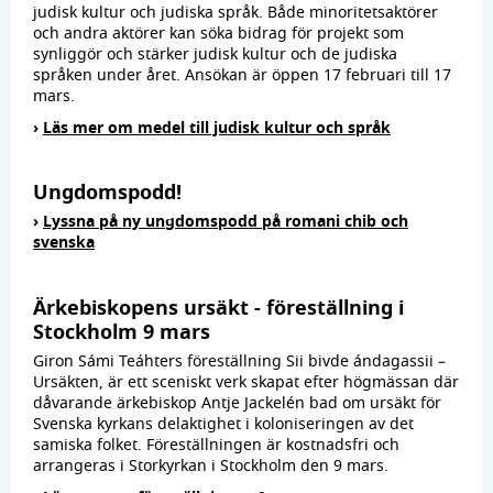
judisk kultur och judiska språk. Både minoritetsaktörer
och andra aktörer kan söka bidrag för projekt som
synliggör och stärker judisk kultur och de judiska
språken under året. Ansökan är öppen 17 februari till 17
mars.
›
Läs mer om medel till judisk kultur och språk
Ungdomspodd!
›
Lyssna på ny ungdomspodd på romani chib och
svenska
Ärkebiskopens ursäkt - föreställning i
Stockholm 9 mars
Giron Sámi Teáhters föreställning Sii bivde ándagassii –
Ursäkten, är ett sceniskt verk skapat efter högmässan där
dåvarande ärkebiskop Antje Jackelén bad om ursäkt för
Svenska kyrkans delaktighet i koloniseringen av det
samiska folket. Föreställningen är kostnadsfri och
arrangeras i Storkyrkan i Stockholm den 9 mars.