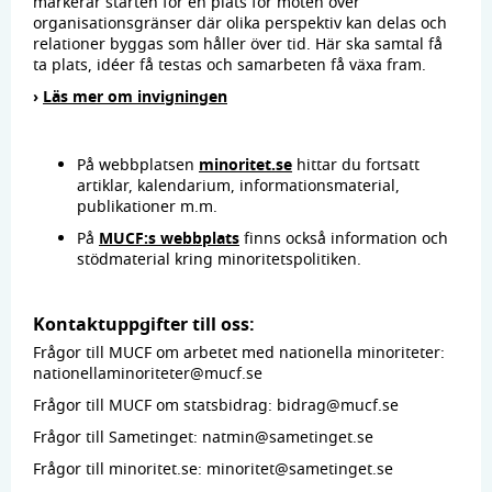
markerar starten för en plats för möten över
organisationsgränser där olika perspektiv kan delas och
relationer byggas som håller över tid. Här ska samtal få
ta plats, idéer få testas och samarbeten få växa fram.
›
Läs mer om invigningen
På webbplatsen
minoritet.se
hittar du fortsatt
artiklar, kalendarium, informationsmaterial,
publikationer m.m.
På
MUCF:s webbplats
finns också information och
stödmaterial kring minoritetspolitiken.
Kontaktuppgifter till oss:
Frågor till MUCF om arbetet med nationella minoriteter:
nationellaminoriteter@mucf.se
Frågor till MUCF om statsbidrag: bidrag@mucf.se
Frågor till Sametinget: natmin@sametinget.se
Frågor till minoritet.se: minoritet@sametinget.se