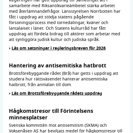
Regeringen har gett uppdrag till Sametinget att i
samarbete med Riksantikvarieämbetet stärka arbetet
med återlämnandefrågor. Länsstyrelsen Norrbotten har
fått i uppdrag att stödja statens pågående
försoningsprocess med tornedalingar, kväner och
lantalaiset i länet. Och Statens kulturråd har fått
uppdrag att fördela bidrag till aktörer som arbetar med
att synliggöra judisk kultur och judiska språk.
›
Läs om satsningar i regleringsbreven för 2026
Hantering av antisemitiska hatbrott
Brottsförebyggande rådet (Brå) har getts i uppdrag att
studera hur rättsväsendet hanterar antisemitiska
hatbrott, från anmälan till dom.
›
Läs om Brottsförebyggande rådets uppdrag
Hågkomstresor till Förintelsens
minnesplatser
Svenska kommittén mot antisemitism (SKMA) och
Voksenåsen AS har beviljats medel för hågkomstresor till