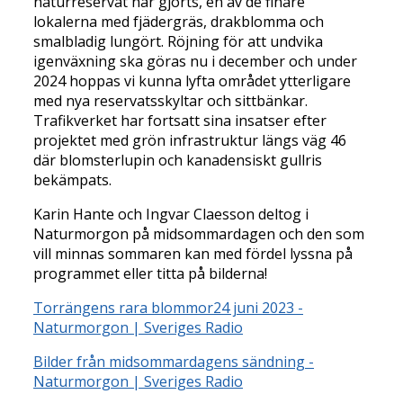
naturreservat har gjorts, en av de finare
lokalerna med fjädergräs, drakblomma och
smalbladig lungört. Röjning för att undvika
igenväxning ska göras nu i december och under
2024 hoppas vi kunna lyfta området ytterligare
med nya reservatsskyltar och sittbänkar.
Trafikverket har fortsatt sina insatser efter
projektet med grön infrastruktur längs väg 46
där blomsterlupin och kanadensiskt gullris
bekämpats.
Karin Hante och Ingvar Claesson deltog i
Naturmorgon på midsommardagen och den som
vill minnas sommaren kan med fördel lyssna på
programmet eller titta på bilderna!
Torrängens rara blommor24 juni 2023 -
Naturmorgon | Sveriges Radio
Bilder från midsommardagens sändning -
Naturmorgon | Sveriges Radio