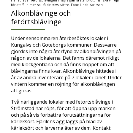
I länet lever fetörtsblåvingen i några gamla stenbrott. Här ska vi röja
för att få in mer sol så de trivs bättre. Foto: Linda Karlsson
Alkonblåvinge och
fetörtsblåvinge
Under sensommaren återbesöktes lokaler i
Kungälvs och Göteborgs kommuner. Dessvärre
gjordes inte några återfynd av alkonblåvingen på
någon av de lokalerna. Det fanns däremot rikligt
med klockgentiana och då finns hoppet om att
blåvingarna finns kvar. Alkonblåvinge hittades i
år av andra inventerare på 7 lokaler i länet. Under
vintern kommer en röjning för alkonblåvingen
att göras.
Två närliggande lokaler med fetörtsblåvinge i
Strömstad har röjts, för att öppna upp marken
och på så vis förbättra förutsättningarna för
kärleksört. Fjärilens ägg läggs på blad av
kärleksört och larverna äter av dem. Kontakt: