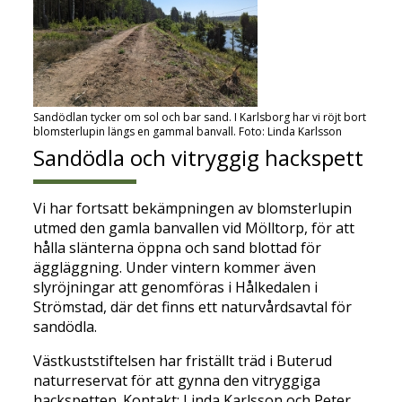
Sandödlan tycker om sol och bar sand. I Karlsborg har vi röjt bort
blomsterlupin längs en gammal banvall. Foto: Linda Karlsson
Sandödla och vitryggig hackspett
Vi har fortsatt bekämpningen av blomsterlupin
utmed den gamla banvallen vid Mölltorp, för att
hålla slänterna öppna och sand blottad för
äggläggning. Under vintern kommer även
slyröjningar att genomföras i Hålkedalen i
Strömstad, där det finns ett naturvårdsavtal för
sandödla.
Västkuststiftelsen har friställt träd i Buterud
naturreservat för att gynna den vitryggiga
hackspetten. Kontakt: Linda Karlsson och Peter