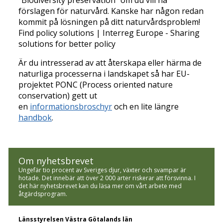
förslagen för naturvård. Kanske har någon redan
kommit på lösningen på ditt naturvårdsproblem!
Find policy solutions | Interreg Europe - Sharing
solutions for better policy
Är du intresserad av att återskapa eller härma de
naturliga processerna i landskapet så har EU-
projektet PONC (Process oriented nature
conservation) gett ut
en
informationsbroschyr
och en lite längre
handbok
.
Om nyhetsbrevet
Ungefär tio procent av Sveriges djur, växter och svampar är
hotade. Det innebär att över 2 000 arter riskerar att försvinna. I
det här nyhetsbrevet kan du läsa mer om vårt arbete med
åtgärdsprogram.
Länsstyrelsen Västra Götalands län