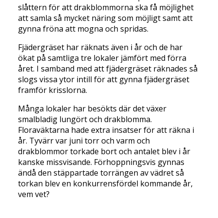
slåttern för att drakblommorna ska få möjlighet
att samla så mycket näring som möjligt samt att
gynna fröna att mogna och spridas.
Fjädergräset har räknats även i år och de har
ökat på samtliga tre lokaler jämfört med förra
året. I samband med att fjädergräset räknades så
slogs vissa ytor intill för att gynna fjädergräset
framför krisslorna.
Många lokaler har besökts där det växer
smalbladig lungört och drakblomma.
Floraväktarna hade extra insatser för att räkna i
år. Tyvärr var juni torr och varm och
drakblommor torkade bort och antalet blev i år
kanske missvisande. Förhoppningsvis gynnas
ändå den stäppartade torrängen av vädret så
torkan blev en konkurrensfördel kommande år,
vem vet?