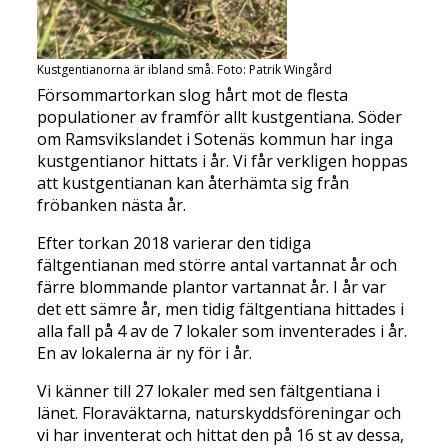
Kustgentianorna är ibland små. Foto: Patrik Wingård
Försommartorkan slog hårt mot de flesta
populationer av framför allt kustgentiana. Söder
om Ramsvikslandet i Sotenäs kommun har inga
kustgentianor hittats i år. Vi får verkligen hoppas
att kustgentianan kan återhämta sig från
fröbanken nästa år.
Efter torkan 2018 varierar den tidiga
fältgentianan med större antal vartannat år och
färre blommande plantor vartannat år. I år var
det ett sämre år, men tidig fältgentiana hittades i
alla fall på 4 av de 7 lokaler som inventerades i år.
En av lokalerna är ny för i år.
Vi känner till 27 lokaler med sen fältgentiana i
länet. Floraväktarna, naturskyddsföreningar och
vi har inventerat och hittat den på 16 st av dessa,