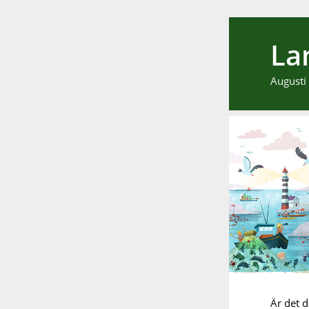
La
Augusti
Är det d