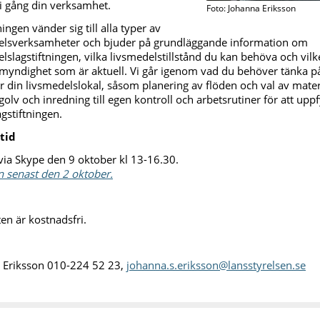
 i gång din verksamhet.
Foto: Johanna Eriksson
ingen vänder sig till alla typer av
elsverksamheter och bjuder på grundläggande information om
lslagstiftningen, vilka livsmedelstillstånd du kan behöva och vil
lmyndighet som är aktuell. Vi går igenom vad du behöver tänka p
 din livsmedelslokal, såsom planering av flöden och val av mater
golv och inredning till egen kontroll och arbetsrutiner för att uppf
gstiftningen.
 tid
 via Skype den 9 oktober kl 13-16.30.
 senast den 2 oktober.
ten är kostnadsfri.
 Eriksson 010-224 52 23,
johanna.s.eriksson@lansstyrelsen.se