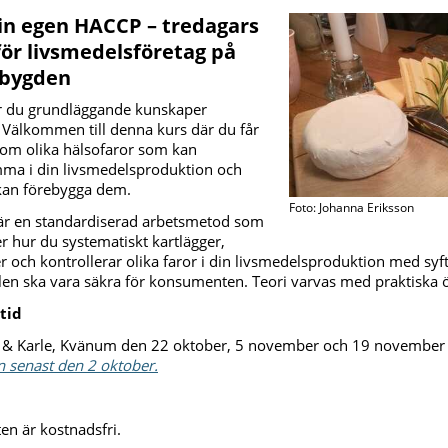
din egen HACCP
–
tredagars
för livsmedelsföretag på
sbygden
 du grundläggande kunskaper
Välkommen till denna kurs där du får
g om olika hälsofaror som kan
ma i din livsmedelsproduktion och
kan förebygga dem.
Foto: Johanna Eriksson
r en standardiserad arbetsmetod som
r hur du systematiskt kartlägger,
och kontrollerar olika faror i din livsmedelsproduktion med syft
len ska vara säkra för konsumenten. Teori varvas med praktiska 
 tid
& Karle, Kvänum den 22 oktober, 5 november och 19 november 
 senast den 2 oktober.
ten är kostnadsfri.