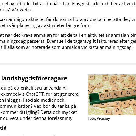
 del av utbudet hittar du här i Landsbygdsbladet och fler aktivitete
rn på vår webb.
knar någon aktivitet får du gärna höra av dig och berätta det, v
et i vår planering av aktiviteter längre fram.
tt när det krävs anmälan för att delta i en aktivitet är anmälan b
mälningsdag passerat. Eventuell deltagaravgift faktureras efter 
t till alla som är noterade som anmälda vid sista anmälningsdag.
r landsbygdsföretagare
du på ett enkelt sätt använda AI-
 exempelvis ChatGPT, för att generera
ch inlägg till sociala medier och i
ommunikation? Vad bör du tänka på
 kommer du igång? Detta och mycket
r du veta under denna föreläsning.
Foto: Pixabay
 tid