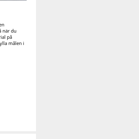
ken
å när du
ial på
ylla målen i