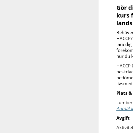
Gör 
kurs 
land
Behöver
HACCP? 
lära di
förekom
hur du 
HACCP ä
beskrive
bedömer 
livsmed
Plats &
Lumber 
Anmälan
Avgift
Aktivite