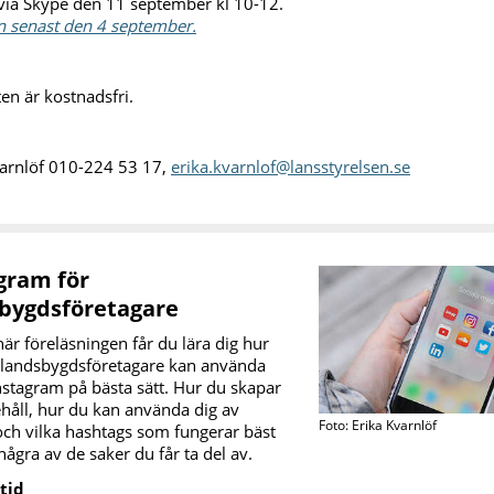
 via Skype den 11 september kl 10-12.
 senast den 4 september.
ten är kostnadsfri.
varnlöf 010-224 53 17,
erika.kvarnlof@lansstyrelsen.se
gram för
bygdsföretagare
är föreläsningen får du lära dig hur
landsbygdsföretagare kan använda
nstagram på bästa sätt. Hur du skapar
håll, hur du kan använda dig av
Foto: Erika Kvarnlöf
och vilka hashtags som fungerar bäst
några av de saker du får ta del av.
 tid