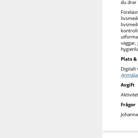
du drar
Föreläsn
livsmed
livsmede
kontrol
utformar
väggar, 
hygienla
Plats &
Digitalt
Anmälan
Avgift
Aktivite
Frågor
Johanna