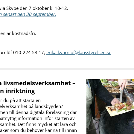
 via Skype den 7 oktober kl 10-12.
 senast den 30 september.
ten är kostnadsfri.
varnlöf 010-224 53 17,
erika.kvarnlof@lansstyrelsen.se
a livsmedelsverksamhet –
n inriktning
 du på att starta en
elverksamhet på landsbygden?
n till denna digitala föreläsning där
atnyttig information inför starten av
samhet. Det finns mycket att lära och
saker som du behöver känna till innan