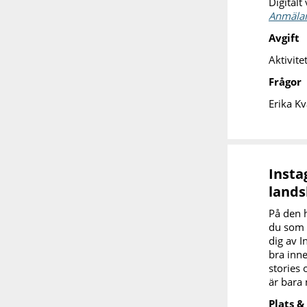
Digitalt
Anmälan
Avgift
Aktivite
Frågor
Erika K
Insta
lands
På den h
du som 
dig av I
bra inne
stories 
är bara 
Plats &