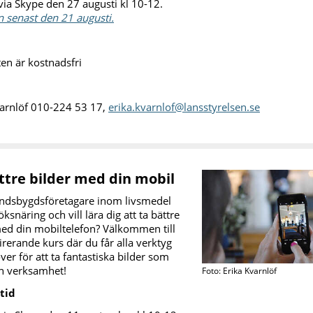
 via Skype den 27 augusti kl 10-12.
 senast den 21 augusti.
ten är kostnadsfri
varnlöf 010-224 53 17,
erika.kvarnlof@lansstyrelsen.se
ttre bilder med din mobil
andsbygdsföretagare inom livsmedel
ksnäring och vill lära dig att ta bättre
med din mobiltelefon? Välkommen till
irerande kurs där du får alla verktyg
er för att ta fantastiska bilder som
in verksamhet!
Foto: Erika Kvarnlöf
 tid