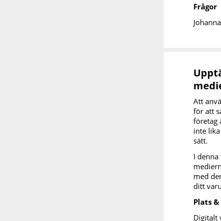
Frågor
Johanna
Upptä
medi
Att anv
för att 
företag 
inte lik
sätt.
I denna 
mediern
med den
ditt va
Plats &
Digitalt