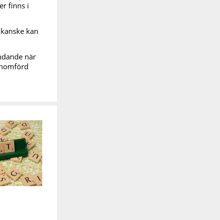
r finns i
i kanske kan
indande när
genomförd