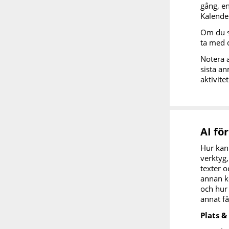
gång, en
Kalende
Om du sa
ta med d
Notera a
sista an
aktivite
AI fö
Hur kan 
verktyg,
texter o
annan k
och hur
annat få
Plats &