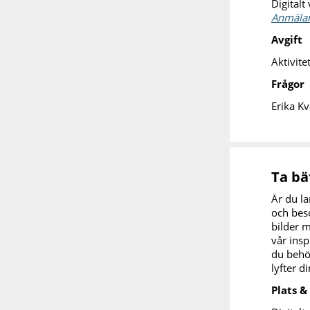
Digitalt
Anmälan
Avgift
Aktivite
Frågor
Erika K
Ta bä
Är du l
och besö
bilder 
vår insp
du behöv
lyfter d
Plats &