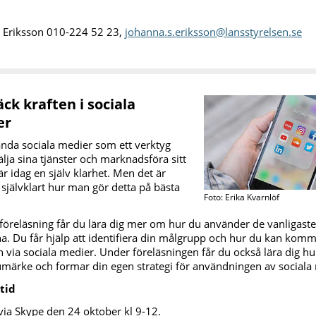
 Eriksson 010-224 52 23,
johanna.s.eriksson@lansstyrelsen.se
ck kraften i sociala
er
ända sociala medier som ett verktyg
sälja sina tjänster och marknadsföra sitt
är idag en själv klarhet. Men det är
a självklart hur man gör detta på bästa
Foto: Erika Kvarnlöf
föreläsning får du lära dig mer om hur du använder de vanligaste
a. Du får hjälp att identifiera din målgrupp och hur du kan kom
 via sociala medier. Under föreläsningen får du också lära dig h
rumärke och formar din egen strategi för användningen av sociala
 tid
 via Skype den 24 oktober kl 9-12.