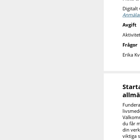
Digitalt
Anmälan
Avgift
Aktivite
Frågor
Erika K
Start
allmä
Funderar
livsmed
Välkomme
du får m
din verk
viktiga 