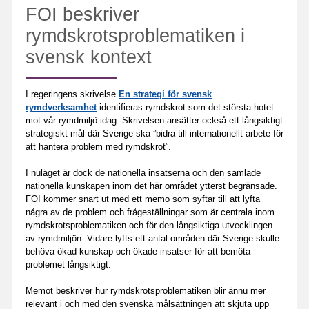
FOI beskriver
rymdskrotsproblematiken i
svensk kontext
I regeringens skrivelse
En strategi för svensk
rymdverksamhet
identifieras rymdskrot som det största hotet
mot vår rymdmiljö idag. Skrivelsen ansätter också ett långsiktigt
strategiskt mål där Sverige ska ”bidra till internationellt arbete för
att hantera problem med rymdskrot”.
I nuläget är dock de nationella insatserna och den samlade
nationella kunskapen inom det här området ytterst begränsade.
FOI kommer snart ut med ett memo som syftar till att lyfta
några av de problem och frågeställningar som är centrala inom
rymdskrotsproblematiken och för den långsiktiga utvecklingen
av rymdmiljön. Vidare lyfts ett antal områden där Sverige skulle
behöva ökad kunskap och ökade insatser för att bemöta
problemet långsiktigt.
Memot beskriver hur rymdskrotsproblematiken blir ännu mer
relevant i och med den svenska målsättningen att skjuta upp