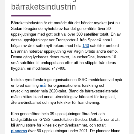
bärraketsindustrin
Bärraketsindustrin är ett område där det händer mycket just nu.
Sedan föregående nyhetsbrev har det genomförts över 30
uppskjutningar med gott och väl över 300 satelliter totalt. En av
dessa uppskjutningar var Transporter-1 från SpaceX som i
början av året satte nytt rekord med hela
143
satelliter ombord.
En annan noterbar uppskjutning var Virgin Orbits andra demo.
Denna gång lyckades deras raket, LauncherOne, leverera 10
små satelliter till omloppsbana efter att ha släppts från deras
flygplan, en modifierad 747-400.
Indiska rymdforskningsorganisationen ISRO meddelade vid nyår
en bred samling
mål
för organisationens forskning och
utveckling under hela 2020-talet. Bland de bärraketsrelaterade
målen hittas bland annat utveckling av bärraket för tung last,
återanvändbarhet och nya tekniker för framdrivning.
Kina genomförde hela 39 uppskjutningar förra året och
färdigställde sin GNSS-konstellation Beidou. Detta år ser ut att
bli ännu större för kinesisk rymdverksamhet, och totalt
planeras
över 50 uppskjutningar under 2021. De planerar bland