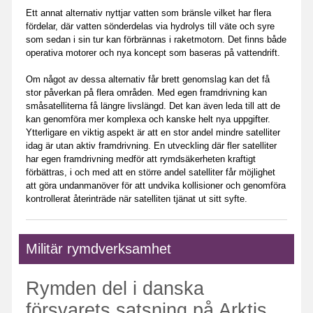
Ett annat alternativ nyttjar vatten som bränsle vilket har flera
fördelar, där vatten sönderdelas via hydrolys till väte och syre
som sedan i sin tur kan förbrännas i raketmotorn. Det finns både
operativa motorer och nya koncept som baseras på vattendrift.
Om något av dessa alternativ får brett genomslag kan det få
stor påverkan på flera områden. Med egen framdrivning kan
småsatelliterna få längre livslängd. Det kan även leda till att de
kan genomföra mer komplexa och kanske helt nya uppgifter.
Ytterligare en viktig aspekt är att en stor andel mindre satelliter
idag är utan aktiv framdrivning. En utveckling där fler satelliter
har egen framdrivning medför att rymdsäkerheten kraftigt
förbättras, i och med att en större andel satelliter får möjlighet
att göra undanmanöver för att undvika kollisioner och genomföra
kontrollerat återinträde när satelliten tjänat ut sitt syfte.
Militär rymdverksamhet
Rymden del i danska
försvarets satsning på Arktis