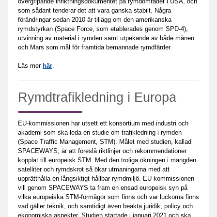
övergripande inriktningsdokumentet på rymdområdet i USA, och
som sådant tenderar det att vara ganska stabilt. Några
förändringar sedan 2010 är tillägg om den amerikanska
rymdstyrkan (Space Force, som etablerades genom SPD-4),
utvinning av material i rymden samt utpekande av både månen
och Mars som mål för framtida bemannade rymdfärder.
Läs mer
här
.
Rymdtrafikledning i Europa
EU-kommissionen har utsett ett konsortium med industri och
akademi som ska leda en studie om trafikledning i rymden
(Space Traffic Management, STM). Målet med studien, kallad
SPACEWAYS, är att föreslå riktlinjer och rekommendationer
kopplat till europeisk STM. Med den troliga ökningen i mängden
satelliter och rymdskrot så ökar utmaningarna med att
upprätthålla en långsiktigt hållbar rymdmiljö. EU-kommissionen
vill genom SPACEWAYS ta fram en ensad europeisk syn på
vilka europeiska STM-förmågor som finns och var luckorna finns
vad gäller teknik, och samtidigt även beakta juridik, policy och
ekonomiska aspekter. Studien startade i januari 2021 och ska