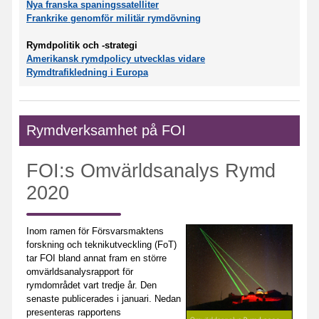
Nya franska spaningssatelliter
Frankrike genomför militär rymdövning
Rymdpolitik och -strategi
Amerikansk rymdpolicy utvecklas vidare
Rymdtrafikledning i Europa
Rymdverksamhet på FOI
FOI:s Omvärldsanalys Rymd
2020
Inom ramen för Försvarsmaktens
forskning och teknikutveckling (FoT)
tar FOI bland annat fram en större
omvärldsanalysrapport för
rymdområdet vart tredje år. Den
senaste publicerades i januari. Nedan
presenteras rapportens