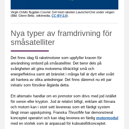
Virgin Orbits flygplan
Cosmic Girl
med raketen
LauncherOne
under vingen
(Bild: Glenn Beltz, wikimedia,
CC-BY-2.0
).
Nya typer av framdrivning för
småsatelliter
Det finns idag få raketmotorer som uppfyller kraven för
användning ombord på småsatelliter. Det beror dels på
svårigheten att göra motorerna tillräckligt små och
energieffektiva samt att bränslet i många fall är dyrt eller svårt
att hantera av olika anledningar. Det finns däremot nu ett par
initiativ som försöker åtgärda detta.
Ett alternativ handlar om en jonmotor som drivs med jod istället
för xenon eller krypton. Jod är relativt billigt, enklare att förvara
och motorn kan i stort sett levereras som ett färdigt system
långt innan uppskjutning. Franska
ThrustMe
har demonstrerat
konceptet operativt och kan idag leverera en färdig
motormodul
med en storlek som är anpassad för kubsatellitkonceptet.