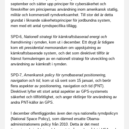
september och sätter upp principer för cybersäkerhet och
föreskrifter om principernas användning inom amerikansk statlig,
militär och kommersiell rymdverksamhet. Till stor del är detta
grundat i liknande säkerhetsprinciper för jordbundna system,
men med ett antal rymdspecifika tillägg.
SPD-6,
Nationell strategi för kärnkraftsbaserad energi och
framdrivning i rymden
, kom ut i december. Ett drygt år tidigare
kom ett
presidential memorandum
om uppskjutning av
kärnkraftsbaserade system, och det som direktivet tillför är
främst formuleringen av en nationell strategi för utveckling och
användning av kärnkraft i rymden.
SPD-7,
Amerikansk policy för rymdbaserad positionering,
navigation och tid
, kom ut så sent som 15 januari, och berör
flera aspekter av positionering, navigation och tid (PNT).
Direktivet lyfter ett stort antal aspekter av GPS-systemets
säkerhet och tillförlitlighet, och anger riktlinjer för användning av
andra PNT-källor än GPS.
I december offentliggjordes även den nya nationella rymdpolicyn
(National Space Policy), som därmed ersatte Obama-
administrationens policy från 2010. Detta är det mest