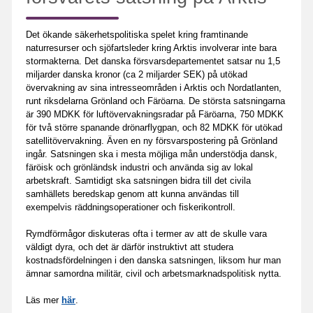
Det ökande säkerhetspolitiska spelet kring framtinande
naturresurser och sjöfartsleder kring Arktis involverar inte bara
stormakterna. Det danska försvarsdepartementet satsar nu 1,5
miljarder danska kronor (ca 2 miljarder SEK) på utökad
övervakning av sina intresseområden i Arktis och Nordatlanten,
runt riksdelarna Grönland och Färöarna. De största satsningarna
är 390 MDKK för luftövervakningsradar på Färöarna, 750 MDKK
för två större spanande drönarflygpan, och 82 MDKK för utökad
satellitövervakning. Även en ny försvarspostering på Grönland
ingår. Satsningen ska i mesta möjliga mån understödja dansk,
färöisk och grönländsk industri och använda sig av lokal
arbetskraft. Samtidigt ska satsningen bidra till det civila
samhällets beredskap genom att kunna användas till
exempelvis räddningsoperationer och fiskerikontroll.
Rymdförmågor diskuteras ofta i termer av att de skulle vara
väldigt dyra, och det är därför instruktivt att studera
kostnadsfördelningen i den danska satsningen, liksom hur man
ämnar samordna militär, civil och arbetsmarknadspolitisk nytta.
Läs mer
här
.