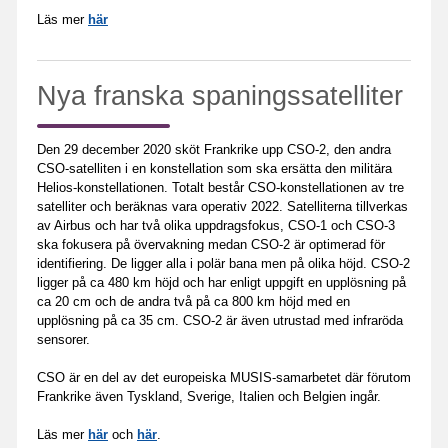
Läs mer
här
Nya franska spaningssatelliter
Den 29 december 2020 sköt Frankrike upp CSO-2, den andra
CSO-satelliten i en konstellation som ska ersätta den militära
Helios-konstellationen. Totalt består CSO-konstellationen av tre
satelliter och beräknas vara operativ 2022. Satelliterna tillverkas
av Airbus och har två olika uppdragsfokus, CSO-1 och CSO-3
ska fokusera på övervakning medan CSO-2 är optimerad för
identifiering. De ligger alla i polär bana men på olika höjd. CSO-2
ligger på ca 480 km höjd och har enligt uppgift en upplösning på
ca 20 cm och de andra två på ca 800 km höjd med en
upplösning på ca 35 cm. CSO-2 är även utrustad med infraröda
sensorer.
CSO är en del av det europeiska MUSIS-samarbetet där förutom
Frankrike även Tyskland, Sverige, Italien och Belgien ingår.
Läs mer
här
och
här
.