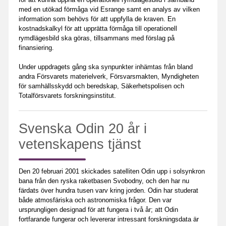
med en utökad förmåga vid Esrange samt en analys av vilken
information som behövs för att uppfylla de kraven. En
kostnadskalkyl för att upprätta förmåga till operationell
rymdlägesbild ska göras, tillsammans med förslag på
finansiering.
Under uppdragets gång ska synpunkter inhämtas från bland
andra Försvarets materielverk, Försvarsmakten, Myndigheten
för samhällsskydd och beredskap, Säkerhetspolisen och
Totalförsvarets forskningsinstitut.
Svenska Odin 20 år i
vetenskapens tjänst
Den 20 februari 2001 skickades satelliten Odin upp i solsynkron
bana från den ryska raketbasen Svobodny, och den har nu
färdats över hundra tusen varv kring jorden. Odin har studerat
både atmosfäriska och astronomiska frågor. Den var
ursprungligen designad för att fungera i två år; att Odin
fortfarande fungerar och levererar intressant forskningsdata är