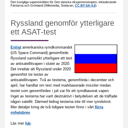
Den kungliga vapenskölden för
Den danska riksgemenskapen
, inkluderande
Färöarna och Grönland (Wikimedia, Sodacan,
CC-BY-SA-4.0
).
Ryssland genomför ytterligare
ett ASAT-test
Enligt
amerikanska rymdkommandot
(US Space Command) genomförde
Ryssland sannolikt ytterligare ett test
av antisatellitvapen i slutet av 2020.
Det innebär att Ryssland under 2020
genomfört tre tester av
antisatellitvapen. Två av testerna, genomförda i december och
april, har handlat om test med markbaserade missiler medan
testet som genomfördes i juli var för ett rymdbaserat vapen.
Inget av testerna har varit destruktivt i betydelsen att de träffade
någon satellit. Därmed bidrog testerna inte till mer rymdskrot.
Mer detaljer kring de två tidigare testen finns i vårt
förra
nyhetsbrev
.
Läs mer
här
.