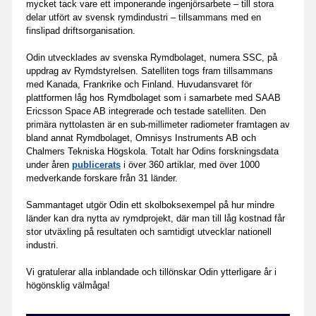
mycket tack vare ett imponerande ingenjörsarbete – till stora
delar utfört av svensk rymdindustri – tillsammans med en
finslipad driftsorganisation.
Odin utvecklades av svenska Rymdbolaget, numera SSC, på
uppdrag av Rymdstyrelsen. Satelliten togs fram tillsammans
med Kanada, Frankrike och Finland. Huvudansvaret för
plattformen låg hos Rymdbolaget som i samarbete med SAAB
Ericsson Space AB integrerade och testade satelliten. Den
primära nyttolasten är en sub-millimeter radiometer framtagen av
bland annat Rymdbolaget, Omnisys Instruments AB och
Chalmers Tekniska Högskola. Totalt har Odins forskningsdata
under åren
publicerats
i över 360 artiklar, med över 1000
medverkande forskare från 31 länder.
Sammantaget utgör Odin ett skolboksexempel på hur mindre
länder kan dra nytta av rymdprojekt, där man till låg kostnad får
stor utväxling på resultaten och samtidigt utvecklar nationell
industri.
Vi gratulerar alla inblandade och tillönskar Odin ytterligare år i
högönsklig välmåga!