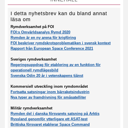
I detta nyhetsbrev kan du bland annat
läsa om
Rymdverksamhet på FOI
FOI:s Omvärldsanalys Rymd 2020
Rymden är en ny arena för krigföring
FOI beskriver rymdskrotsproblematiken i svensk kontext
Rapport från European Space Conference 2021
Sveriges rymdverksamhet
Regeringsuppdrag för etablering av en funktion för
operationell rymdlägesbild
Svenska Odin 20 år i vetenskapens tjänst
Kommersiell utveckling inom rymdområdet
Fortsatta satsningar inom bärraketsindustrin
Nya typer av framdrivning för småsatelliter
Militär rymdverksamhet
Rymden del i danska försvarets satsning på Arktis
Ryssland genomför ytterligare ett ASAT-test
Brittiska försvaret etablerar Space Command