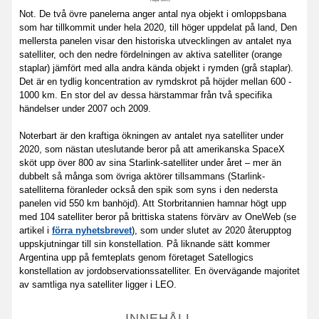
Not. De två övre panelerna anger antal nya objekt i omloppsbana
som har tillkommit under hela 2020, till höger uppdelat på land, Den
mellersta panelen visar den historiska utvecklingen av antalet nya
satelliter, och den nedre fördelningen av aktiva satelliter (orange
staplar) jämfört med alla andra kända objekt i rymden (grå staplar).
Det är en tydlig koncentration av rymdskrot på höjder mellan 600 -
1000 km. En stor del av dessa härstammar från två specifika
händelser under 2007 och 2009.
Noterbart är den kraftiga ökningen av antalet nya satelliter under
2020, som nästan uteslutande beror på att amerikanska SpaceX
sköt upp över 800 av sina Starlink-satelliter under året – mer än
dubbelt så många som övriga aktörer tillsammans (Starlink-
satelliterna föranleder också den spik som syns i den nedersta
panelen vid 550 km banhöjd). Att Storbritannien hamnar högt upp
med 104 satelliter beror på brittiska statens förvärv av OneWeb (se
artikel i
förra nyhetsbrevet
), som under slutet av 2020 återupptog
uppskjutningar till sin konstellation. På liknande sätt kommer
Argentina upp på femteplats genom företaget Satellogics
konstellation av jordobservationssatelliter. En övervägande majoritet
av samtliga nya satelliter ligger i LEO.
INNEHÅLL