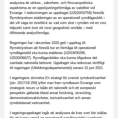
analysera de utrikes-, säkerhets- och försvarspolitiska
aspekterna av en uppskjutningsförmåga av satelliter vid
Esrange. I redovisningen av uppdraget (U2020/03759) föreslår
Rymdstyrelsen etableringen av en operationell rymdlägesbild –
det vill säga en överblick av vad som sker i rymden vid en viss
tidpunkt samt över ett visst geografiskt område – med
tillhörande analysförmåga.
Regeringen har i december 2020 gett i uppdrag till
Rymdstyrelsen att föreslå hur en förmåga till operationell
rymdlägesbild ska kunna etableras (U2019/00290,
U2020/06627). Rymdlägesbilden ska kunna tillgodose det
samlade nationella behovet. Uppdraget ska redovisas skriftligt
till regeringen (Utbildningsdepartementet) senast 15 juni 2021.
I regeringens skrivelse
En strategi för svensk rymdverksamhet
(skr. 2017/18:259) lyfter man fram rymdbasen Esrange som
strategisk resurs ur både ett nationellt och ett europeiskt
perspektiv gällande bland annat forskning, utveckling,
demonstrationsaktiviteter, testverksamhet och annan
rymdrelaterad verksamhet.
I regeringsuppdraget ingår att analysera de krav som bör ställas
för att kunna uppnå en operationell rymdlägesbild i samband