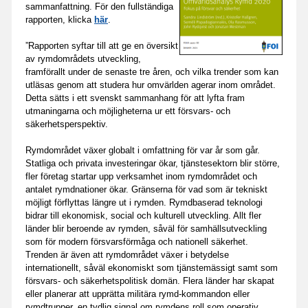
sammanfattning. För den fullständiga
rapporten, klicka
här
.
”Rapporten syftar till att ge en översikt
av rymdområdets utveckling,
framförallt under de senaste tre åren, och vilka trender som kan
utläsas genom att studera hur omvärlden agerar inom området.
Detta sätts i ett svenskt sammanhang för att lyfta fram
utmaningarna och möjligheterna ur ett försvars- och
säkerhetsperspektiv.
Rymdområdet växer globalt i omfattning för var år som går.
Statliga och privata investeringar ökar, tjänstesektorn blir större,
fler företag startar upp verksamhet inom rymdområdet och
antalet rymdnationer ökar. Gränserna för vad som är tekniskt
möjligt förflyttas längre ut i rymden. Rymdbaserad teknologi
bidrar till ekonomisk, social och kulturell utveckling. Allt fler
länder blir beroende av rymden, såväl för samhällsutveckling
som för modern försvarsförmåga och nationell säkerhet.
Trenden är även att rymdområdet växer i betydelse
internationellt, såväl ekonomiskt som tjänstemässigt samt som
försvars- och säkerhetspolitisk domän. Flera länder har skapat
eller planerar att upprätta militära rymd-kommandon eller
rymdtrupper, en tydlig signal om rymdens roll som operativ