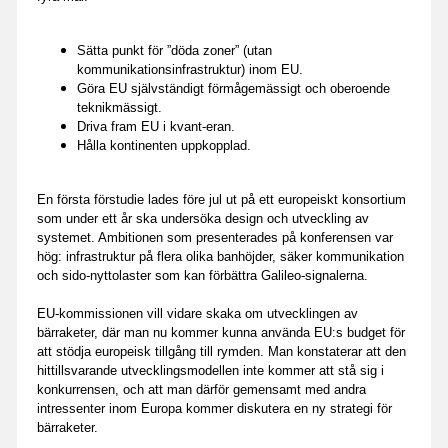
Sätta punkt för ”döda zoner” (utan
kommunikationsinfrastruktur) inom EU.
Göra EU självständigt förmågemässigt och oberoende
teknikmässigt.
Driva fram EU i kvant-eran.
Hålla kontinenten uppkopplad.
En första förstudie lades före jul ut på ett europeiskt konsortium
som under ett år ska undersöka design och utveckling av
systemet. Ambitionen som presenterades på konferensen var
hög: infrastruktur på flera olika banhöjder, säker kommunikation
och sido-nyttolaster som kan förbättra Galileo-signalerna.
EU-kommissionen vill vidare skaka om utvecklingen av
bärraketer, där man nu kommer kunna använda EU:s budget för
att stödja europeisk tillgång till rymden. Man konstaterar att den
hittillsvarande utvecklingsmodellen inte kommer att stå sig i
konkurrensen, och att man därför gemensamt med andra
intressenter inom Europa kommer diskutera en ny strategi för
bärraketer.