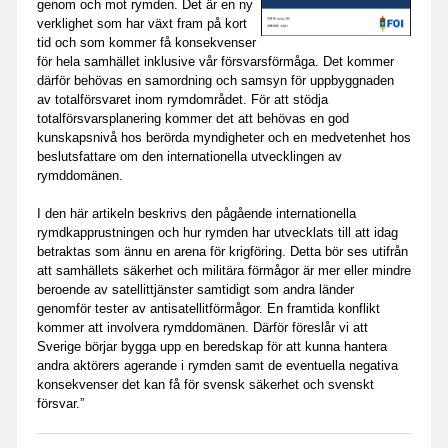
genom och mot rymden. Det är en ny
verklighet som har växt fram på kort
tid och som kommer få konsekvenser
för hela samhället inklusive vår försvarsförmåga. Det kommer
därför behövas en samordning och samsyn för uppbyggnaden
av totalförsvaret inom rymdområdet. För att stödja
totalförsvarsplanering kommer det att behövas en god
kunskapsnivå hos berörda myndigheter och en medvetenhet hos
beslutsfattare om den internationella utvecklingen av
rymddomänen.
I den här artikeln beskrivs den pågående internationella
rymdkapprustningen och hur rymden har utvecklats till att idag
betraktas som ännu en arena för krigföring. Detta bör ses utifrån
att samhällets säkerhet och militära förmågor är mer eller mindre
beroende av satellittjänster samtidigt som andra länder
genomför tester av antisatellitförmågor. En framtida konflikt
kommer att involvera rymddomänen. Därför föreslår vi att
Sverige börjar bygga upp en beredskap för att kunna hantera
andra aktörers agerande i rymden samt de eventuella negativa
konsekvenser det kan få för svensk säkerhet och svenskt
försvar.”