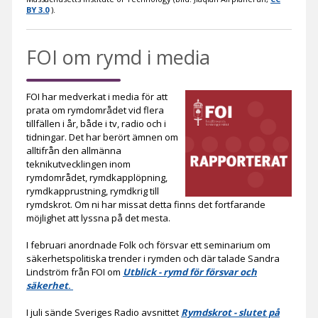
BY 3.0
).
FOI om rymd i media
FOI har medverkat i media för att
prata om rymdområdet vid flera
tillfällen i år, både i tv, radio och i
tidningar. Det har berört ämnen om
alltifrån den allmänna
teknikutvecklingen inom
rymdområdet, rymdkapplöpning,
rymdkapprustning, rymdkrig till
rymdskrot. Om ni har missat detta finns det fortfarande
möjlighet att lyssna på det mesta.
I februari anordnade Folk och försvar ett seminarium om
säkerhetspolitiska trender i rymden och där talade Sandra
Lindström från FOI om
Utblick - rymd för försvar och
säkerhet
.
I juli sände Sveriges Radio avsnittet
Rymdskrot - slutet på