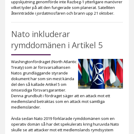
uppskjutning genomförde inte Razbeg-1 ytterligare manövrer
vilket tyder på att den fungerade som planerat. Satelliten
återinträdde i jordatmosfären och brann upp 21 oktober.
Nato inkluderar
rymddomänen i Artikel 5
Washingtonfördraget (North Atlantic
Treaty) som är försvarsalliansen
Natos grundläggande styrande
dokument har som sin mest kända
del den så kallade Artikel 5 om
ömsesidiga försvarsgarantier.
Denna grundbult i fördraget säger att en attack mot ett
medlemsland betraktas som en attack mot samtliga
medlemsländer.
Ända sedan Nato 2019 förklarade rymddomänen som en
operativ domän så har det spekulerats kring huruvida Nato
skulle se att attacker mot ett medlemslands rymdsystem