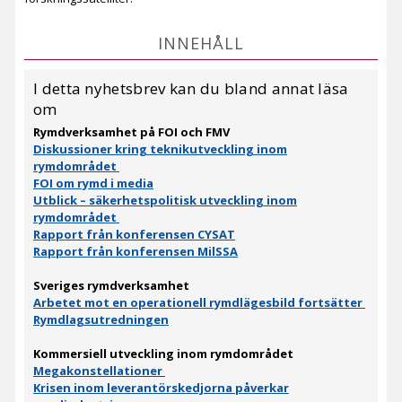
INNEHÅLL
I detta nyhetsbrev kan du bland annat läsa
om
Rymdverksamhet på FOI och FMV
Diskussioner kring teknikutveckling inom
rymdområdet
FOI om rymd i media
Utblick – säkerhetspolitisk utveckling inom
rymdområdet
Rapport från konferensen CYSAT
Rapport från konferensen MilSSA
Sveriges rymdverksamhet
Arbetet mot en operationell rymdlägesbild fortsätter
Rymdlagsutredningen
Kommersiell utveckling inom rymdområdet
Megakonstellationer
Krisen inom leverantörskedjorna påverkar