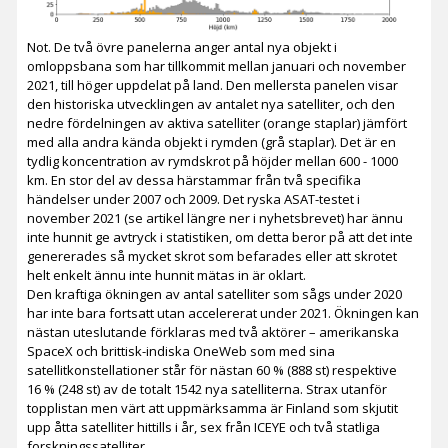
Not. De två övre panelerna anger antal nya objekt i
omloppsbana som har tillkommit mellan januari och november
2021, till höger uppdelat på land. Den mellersta panelen visar
den historiska utvecklingen av antalet nya satelliter, och den
nedre fördelningen av aktiva satelliter (orange staplar) jämfört
med alla andra kända objekt i rymden (grå staplar). Det är en
tydlig koncentration av rymdskrot på höjder mellan 600 - 1000
km. En stor del av dessa härstammar från två specifika
händelser under 2007 och 2009. Det ryska ASAT-testet i
november 2021 (se artikel längre ner i nyhetsbrevet) har ännu
inte hunnit ge avtryck i statistiken, om detta beror på att det inte
genererades så mycket skrot som befarades eller att skrotet
helt enkelt ännu inte hunnit mätas in är oklart.
Den kraftiga ökningen av antal satelliter som sågs under 2020
har inte bara fortsatt utan accelererat under 2021. Ökningen kan
nästan uteslutande förklaras med två aktörer – amerikanska
SpaceX och brittisk-indiska OneWeb som med sina
satellitkonstellationer står för nästan 60 % (888 st) respektive
16 % (248 st) av de totalt 1542 nya satelliterna. Strax utanför
topplistan men värt att uppmärksamma är Finland som skjutit
upp åtta satelliter hittills i år, sex från ICEYE och två statliga
forskningssatelliter.