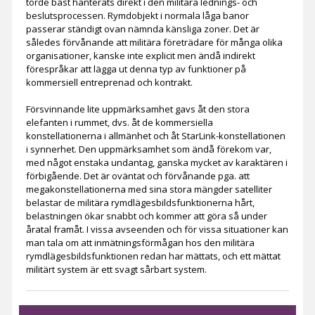
torde bäst hanterats direkt i den militära lednings- och
beslutsprocessen. Rymdobjekt i normala låga banor
passerar ständigt ovan nämnda känsliga zoner. Det är
således förvånande att militära företrädare för många olika
organisationer, kanske inte explicit men ändå indirekt
förespråkar att lägga ut denna typ av funktioner på
kommersiell entreprenad och kontrakt.
Försvinnande lite uppmärksamhet gavs åt den stora
elefanten i rummet, dvs. åt de kommersiella
konstellationerna i allmänhet och åt StarLink-konstellationen
i synnerhet. Den uppmärksamhet som ändå förekom var,
med något enstaka undantag, ganska mycket av karaktären i
förbigående. Det är oväntat och förvånande pga. att
megakonstellationerna med sina stora mängder satelliter
belastar de militära rymdlägesbildsfunktionerna hårt,
belastningen ökar snabbt och kommer att göra så under
åratal framåt. I vissa avseenden och för vissa situationer kan
man tala om att inmätningsförmågan hos den militära
rymdlägesbildsfunktionen redan har mättats, och ett mättat
militärt system är ett svagt sårbart system.