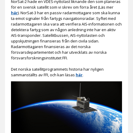
NorSat-2 hade en VDES-nyttolast liknande den som planeras
för en svensk satellit som vi skrev om förra året (Läs mer
här
). NorSat-3 har en passiv radarmottagare som ska kunna
ta emot signaler från fartygs navigationsradar. Syftet med
radarmottagaren ska vara att verifiera AIS-informationen och
detektera fartyg som av någon anledning inte har en aktiv
AIS-transponder. Satellitbussen, AIS-nyttolasten och
uppskjutningen finansieras från den civila sidan.
Radarmottagaren finansieras av det norska
försvarsdepartementet och har utvecklats av norska
försvarsforskningsinstitutet FFI.
Det norska satellitprogrammets historia har nyligen
sammanställts av FFI, och kan läsas
här
.