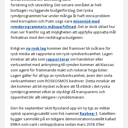
forskning och utveckling. Det senare området är helt
borttaget i nu liggande budgetförslag. Det ryska
rymdprogrammet har under många år haft stora problem
med korruption och Putin sägs vara
missnöjd med
rymdprogrammets måluppfyllnad
. Det är dock oklart hur
man ser framför sig att möjligheten att uppfylla uppsatta mål
förbättras med den neddragna budgeten.
Enligt en
ny rysk lag
kommer det framöver bli svårare för
rysk media att rapportera om rysk rymdverksamhet. Lagen
innebär att alla som
rapporterar
om händelser eller
verksamhet med anknytning till rymden kommer att klassas
som agent för främmande makt och riskerar höga böter.
Lagen gäller för all typ av rymdverksamhet, även den civila
verksamheten som ROSKOSMOS bedriver. Detta innebär att
det kommer att bli mycket svårare att få inblick i det ryska
rymdprogrammet vilket är olyckligt då transparens och
öppenhet blir allt viktigare i rymddomänen.
Den 9:e september sköt Ryssland upp en ny typ av militär
optisk spaningssatellit som fick namnet
Razbeg-1
. Satelliten
bygger sannolikt på en tidigare demonstrationssatellit kallad
EMKA som varit i omloppsbana sedan mars 2018. Efter