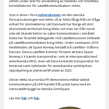
utförts under året för användning av Starlinks och OneWebs
konstellationer för satellitkommunikation i Arktis.
Som vi skrev i förra
nyhetsbrevet
om den danska
försvarssatsningen mot Arktis så är Arktis långt ifrån en fråga
enbart för stormakterna. Likt Danmark har Norge ett stort
ekonomiskt territorium kring Arktis och man ser från norsk
sida ett ökande behov av säker kommunikation i området.
Detta har föranlett deltagande i två satellitmissioner inriktade
på satellitkommunikation kring Arktis. Under sommaren 2019
meddelades att Space Norway beställt två satelliter i tvåtons-
klassen. Dessa satelliter kommer förutom att bära Space
Norway:s X-bands-transpondrar, som är interoperabla med
amerikanska WGS, även att bära Ka-bands-transpondrar för
Inmarsat samt nyttolaster för amerikanska rymdstyrkan.
Uppskjutning är planerad till slutet av 2022.
Utöver detta ska norska FFI demonstrera militär taktisk
kommunikation på UHF-bandet från polär bana med en
nanosatellit byggd av danska GomSpace.
Läs mer
här
och
här
.