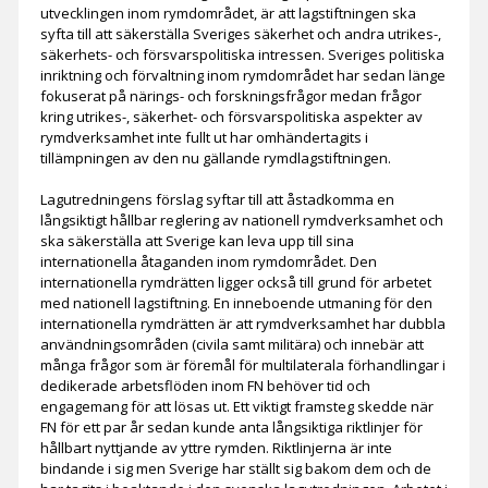
utvecklingen inom rymdområdet, är att lagstiftningen ska
syfta till att säkerställa Sveriges säkerhet och andra utrikes-,
säkerhets- och försvarspolitiska intressen. Sveriges politiska
inriktning och förvaltning inom rymdområdet har sedan länge
fokuserat på närings- och forskningsfrågor medan frågor
kring utrikes-, säkerhet- och försvarspolitiska aspekter av
rymdverksamhet inte fullt ut har omhändertagits i
tillämpningen av den nu gällande rymdlagstiftningen.
Lagutredningens förslag syftar till att åstadkomma en
långsiktigt hållbar reglering av nationell rymdverksamhet och
ska säkerställa att Sverige kan leva upp till sina
internationella åtaganden inom rymdområdet. Den
internationella rymdrätten ligger också till grund för arbetet
med nationell lagstiftning. En inneboende utmaning för den
internationella rymdrätten är att rymdverksamhet har dubbla
användningsområden (civila samt militära) och innebär att
många frågor som är föremål för multilaterala förhandlingar i
dedikerade arbetsflöden inom FN behöver tid och
engagemang för att lösas ut. Ett viktigt framsteg skedde när
FN för ett par år sedan kunde anta långsiktiga riktlinjer för
hållbart nyttjande av yttre rymden. Riktlinjerna är inte
bindande i sig men Sverige har ställt sig bakom dem och de