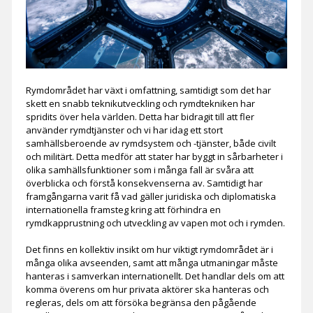
Rymdområdet har växt i omfattning, samtidigt som det har
skett en snabb teknikutveckling och rymdtekniken har
spridits över hela världen. Detta har bidragit till att fler
använder rymdtjänster och vi har idag ett stort
samhällsberoende av rymdsystem och -tjänster, både civilt
och militärt. Detta medför att stater har byggt in sårbarheter i
olika samhällsfunktioner som i många fall är svåra att
överblicka och förstå konsekvenserna av. Samtidigt har
framgångarna varit få vad gäller juridiska och diplomatiska
internationella framsteg kring att förhindra en
rymdkapprustning och utveckling av vapen mot och i rymden.
Det finns en kollektiv insikt om hur viktigt rymdområdet är i
många olika avseenden, samt att många utmaningar måste
hanteras i samverkan internationellt. Det handlar dels om att
komma överens om hur privata aktörer ska hanteras och
regleras, dels om att försöka begränsa den pågående