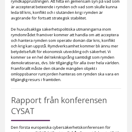
rymdkapprustningen. Att hitta en gemensam syn på vad som
är accepterat beteende i rymden och vad som skulle kunna
leda till kris, konflikt och i slutänden krig i rymden är
avgörande för fortsatt strategisk stabilitet.
De huvudsakliga säkerhetspolitiska utmaningarna inom
rymdområdet framöver kommer att handla om att acceptera
och hantera rymden som operativ domän där kris, konflikt
och krig kan uppstå. Rymdverksamhet kommer bli ännu mer
betydelsefullt för ekonomisk utveckling och säkerhet. Vi
kommer se en hel del tekniksprång samtidigt som rymden
demokratiseras, dvs. blir tillgänglig för alla över hela världen.
Framförallt måste den ökande mängden objekt i
omloppsbanor runt jorden hanteras om rymden ska vara en
tillgänglig resurs i framtiden.
Rapport från konferensen
CYSAT
Den första europeiska cybersäkerhetskonferensen för