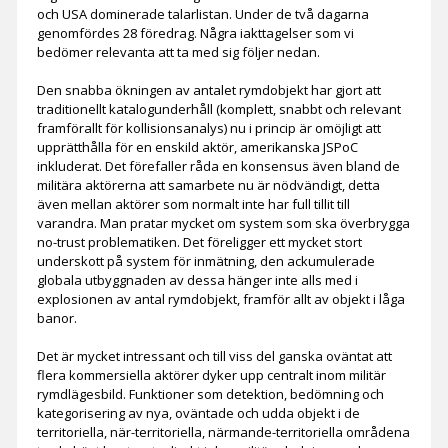
och USA dominerade talarlistan. Under de två dagarna
genomfördes 28 föredrag. Några iakttagelser som vi
bedömer relevanta att ta med sig följer nedan.
Den snabba ökningen av antalet rymdobjekt har gjort att
traditionellt katalogunderhåll (komplett, snabbt och relevant
framförallt för kollisionsanalys) nu i princip är omöjligt att
upprätthålla för en enskild aktör, amerikanska JSPoC
inkluderat. Det förefaller råda en konsensus även bland de
militära aktörerna att samarbete nu är nödvändigt, detta
även mellan aktörer som normalt inte har full tillit till
varandra. Man pratar mycket om system som ska överbrygga
no-trust problematiken. Det föreligger ett mycket stort
underskott på system för inmätning, den ackumulerade
globala utbyggnaden av dessa hänger inte alls med i
explosionen av antal rymdobjekt, framför allt av objekt i låga
banor.
Det är mycket intressant och till viss del ganska oväntat att
flera kommersiella aktörer dyker upp centralt inom militär
rymdlägesbild. Funktioner som detektion, bedömning och
kategorisering av nya, oväntade och udda objekt i de
territoriella, när-territoriella, närmande-territoriella områdena