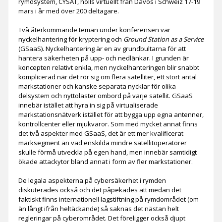
rymdsystem, CYSAT, hölls virtuellt från Davos i Schweiz 17-19
mars i år med över 200 deltagare.
Två återkommande teman under konferensen var
nyckelhantering för kryptering och
Ground Station as a Service
(GSaaS). Nyckelhantering är en av grundbultarna för att
hantera säkerheten på upp- och nedlänkar. I grunden är
koncepten relativt enkla, men nyckelhanteringen blir snabbt
komplicerad när det rör sig om flera satelliter, ett stort antal
markstationer och kanske separata nycklar för olika
delsystem och nyttolaster ombord på varje satellit. GSaaS
innebär istället att hyra in sig på virtualiserade
markstationsnätverk istället för att bygga upp egna antenner,
kontrollcenter eller mjukvaror. Som med mycket annat finns
det två aspekter med GSaaS, det är ett mer kvalificerat
marksegment än vad enskilda mindre satellitoperatörer
skulle förmå utveckla på egen hand, men innebär samtidigt
ökade attackytor bland annat i form av fler markstationer.
De legala aspekterna på cybersäkerhet i rymden
diskuterades också och det påpekades att medan det
faktiskt finns internationell lagstiftning på rymdområdet (om
än långt ifrån heltäckande) så saknas det nästan helt
regleringar på cyberområdet. Det föreligger också djupt