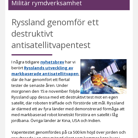
Militär rymdverksamhet
Ryssland genomför ett
destruktivt
antisatellitvapentest
I några tidigare
nyhetsbrev
har vi
berört
Rysslands utveckling av
markbaserade antisatellitvapen
,
där de har genomfört ett flertal
tester de senaste åren. Under
morgonen den 15:e november följde
Ryssland upp dessa med ett destruktivt test mot en egen
satellit, där roboten träffade och förstörde sitt mål. Ryssland
är därmed ett av fyra länder med demonstrerad förmåga att
med markbaserad robot kinetiskt förstöra en satellit i låg
jordbana. Övriga länder är Kina, USA och Indien.
Vapentestet genomfördes på ca 500 km höjd över jorden och