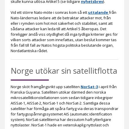
skulle kunna utlösa Artikel 5 (se tidigare
nyhetsbrev
).
Vid ett större Nato-möte i somras kom så ett
uttalande
från
Nato-ländernas ledare att de betraktar attacker mot, från
eller i rymden som hot mot säkerhet och stabilitet, samt att
sådana attacker kan leda till att Artikel 5 åberopas. Det
föreligger ändå viss otydlighet då inga tydliga kriterier ges för
vilken sorts attacker som innefattas, utan beslut kommer tas
från fall till fall av Natos högsta politiska beslutande organ,
Nordatlantiska rådet.
Norge utökar sin satellitflotta
Norge sköt framgångsrikt upp satelliten
NorSat-3
i april från
Franska Guyana. Satelliten utökar därmed den norska
mikrosatellitkonstellationen som sedan tidigare inbegriper
AISSat-1, AISSat-2, NorSat-1 och NorSat-2. Samtliga dessa
satelliter har förmåga att spåra fartyg via deras transpondrar
för fartygsspårningssystemet AIS (automatic identification
system). NorSat-satelliterna har dessutom haft ytterligare
nyttolaster. NorSat-1 hade en vetenskaplig nyttolast och