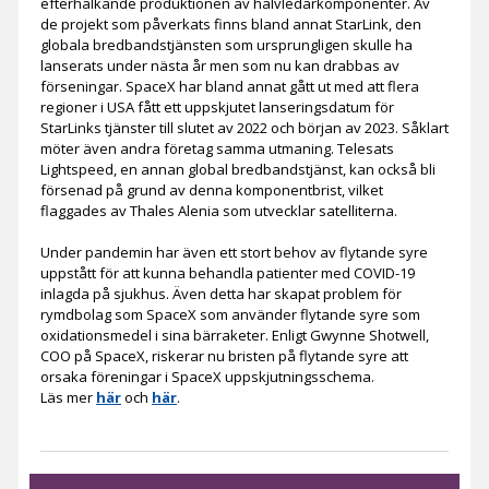
efterhalkande produktionen av halvledarkomponenter. Av
de projekt som påverkats finns bland annat StarLink, den
globala bredbandstjänsten som ursprungligen skulle ha
lanserats under nästa år men som nu kan drabbas av
förseningar. SpaceX har bland annat gått ut med att flera
regioner i USA fått ett uppskjutet lanseringsdatum för
StarLinks tjänster till slutet av 2022 och början av 2023. Såklart
möter även andra företag samma utmaning. Telesats
Lightspeed, en annan global bredbandstjänst, kan också bli
försenad på grund av denna komponentbrist, vilket
flaggades av Thales Alenia som utvecklar satelliterna.
Under pandemin har även ett stort behov av flytande syre
uppstått för att kunna behandla patienter med COVID-19
inlagda på sjukhus. Även detta har skapat problem för
rymdbolag som SpaceX som använder flytande syre som
oxidationsmedel i sina bärraketer. Enligt Gwynne Shotwell,
COO på SpaceX, riskerar nu bristen på flytande syre att
orsaka föreningar i SpaceX uppskjutningsschema.
Läs mer
här
och
här
.