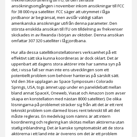
frekvenskoordinering till ITU; till den senaste
ansökningsomgången i november inkom ansökningar till FCC
för 38 000 nya satelliter. FCC säger att utrymmet i låga
jordbanor är begränsat, men avslår väldigt sällan
amerikanska ansökningar utifrån denna parameter. Den
största enskilda ansökan till ITU om tilldelning av frekvenser
skickades in av Rwanda i början av oktober. Denna ansökan
omfattar 307 320 satelliter i låg jordbana.
Hur alla dessa satellitkonstellationers verksamhet på ett
effektivt sätt ska kunna koordineras är dock oklart. Det är
uppenbart att dagens stora aktörer inte har samma syn på
det, i vissa fall ser man inte ens utvecklingen som ett
potentiellt problem som behöver hanteras på särskilt sätt.
Vid den 36:e upplagan av Space Symposium i Colorado
Springs, USA, togs ämnet upp under en paneldebatt mellan
bland annat SpaceX, Oneweb, Viasat och Amazon (som avser
skapa en konstellation med nästan 8000 satelliter). De olika
lösningarna på problemet sträcker sig från att det är ett rent
tekniskt problem som därmed löses rent tekniskt till att det
måste regleras. En medelväg som nämns är att intern
koordinering och reglering kan skötas mellan aktörerna utan
statlig inblandning. Det är kanske symptomatiskt att de stora
aktörerna i ett land inte är överens om det är ett problem