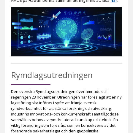
AMOS på Hawaii. Denna sammanfattning finns att läsa
här
.
Rymdlagsutredningen
Den svenska Rymdlagsutredningen överlämnades till
regeringen 23 november. Utredningen har föreslagit att en ny
lagstiftning ska införas i syfte att främja svensk
rymdverksamhet för att stärka forskning och utveckling,
industrins innovations- och konkurrenskraft samt tillgodose
samhällets behov av rymdrelaterad kunskap och teknik. En
viktig förändring som föreslås, som en konsekvens av det
förändrade säkerhetsläget och den geopolitiska