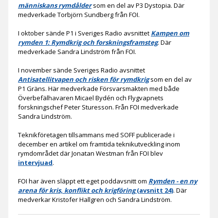
människans rymdålder
som en del av P3 Dystopia. Där
medverkade Torbjörn Sundberg från FOI.
I oktober sände P1 i Sveriges Radio avsnittet
Kampen om
rymden 1: Rymdkrig och forskningsframsteg
. Där
medverkade Sandra Lindström från FOI.
I november sände Sveriges Radio avsnittet
Antisatellitvapen och risken för rymdkrig
som en del av
P1 Gräns. Här medverkade Försvarsmakten med både
Överbefälhavaren Micael Bydén och Flygvapnets
forskningschef Peter Sturesson. Från FOI medverkade
Sandra Lindström.
Teknikföretagen tillsammans med SOFF publicerade i
december en artikel om framtida teknikutveckling inom
rymdområdet där Jonatan Westman från FOI blev
intervjuad
.
FOI har även släppt ett eget poddavsnitt om
Rymden - en ny
arena för kris, konflikt och krigföring
(avsnitt 24)
. Där
medverkar Kristofer Hallgren och Sandra Lindström.