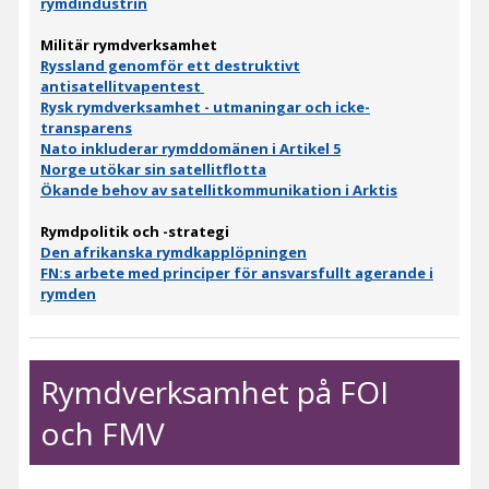
rymdindustrin
Militär rymdverksamhet
Ryssland genomför ett destruktivt
antisatellitvapentest
Rysk rymdverksamhet - utmaningar och icke-
transparens
Nato inkluderar rymddomänen i Artikel 5
Norge utökar sin satellitflotta
Ökande behov av satellitkommunikation i Arktis
Rymdpolitik och -strategi
Den afrikanska rymdkapplöpningen
FN:s arbete med principer för ansvarsfullt agerande i
rymden
Rymdverksamhet på FOI
och FMV