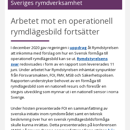
Sveriges rymdverksamhet
Arbetet mot en operationell
rymdlägesbild fortsätter
I december 2020 gav regeringen i
uppdrag
åt Rymdstyrelsen
att inkomma med förslag om hur en Svensk förmåga till
operationell rymdlägesbild kan se ut.
Rymdstyrelsens
svar
redovisades i form av en rapport som levererades 11
juni. Under arbetet har Rymdstyrelsen inhämtat synpunkter
från Försvarsmakten, FOI, FMV, MSB och Säkerhetspolisen.
Rapporten understryker behovet av en förmåga till
rymdlägesbild som en nationell resurs och föreslår en
stegvis utveckling som mynnar ut i en nationell sensor i norra
Sverige.
Under hösten presenterade FOI en sammanfattning av
svenska initiativ inom rymdområdet samt en teknisk
beskrivning över hur en svensk rymdlägesbildsförmåga
skulle kunna inrättas. Detta presenterades på konferensen