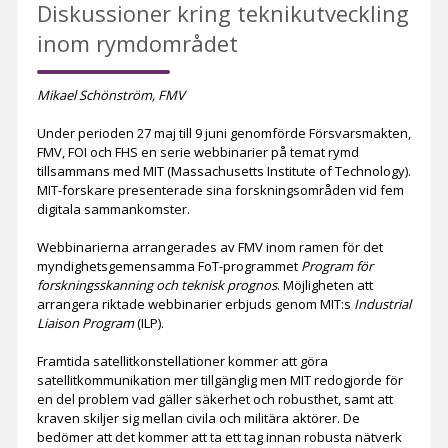
Diskussioner kring teknikutveckling
inom rymdområdet
Mikael Schönström, FMV
Under perioden 27 maj till 9 juni genomförde Försvarsmakten,
FMV, FOI och FHS en serie webbinarier på temat rymd
tillsammans med MIT (Massachusetts Institute of Technology).
MIT-forskare presenterade sina forskningsområden vid fem
digitala sammankomster.
Webbinarierna arrangerades av FMV inom ramen för det
myndighetsgemensamma FoT-programmet
Program för
forskningsskanning och teknisk prognos
. Möjligheten att
arrangera riktade webbinarier erbjuds genom MIT:s
Industrial
Liaison Program
(ILP).
Framtida satellitkonstellationer kommer att göra
satellitkommunikation mer tillgänglig men MIT redogjorde för
en del problem vad gäller säkerhet och robusthet, samt att
kraven skiljer sig mellan civila och militära aktörer. De
bedömer att det kommer att ta ett tag innan robusta nätverk