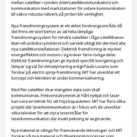
mellan satelliter i rymden (intersatellitkommunikation) och
kommunikation med markstationer för vidare kommunikation
till säkra robusta nätverk på jorden blir verklighet.
Nya framdrivningssystem är ett aktivt forskningsområde då
det finns ett stort behov av att hitta lämpliga
framdrivningssystem för mindre satelliter i låga satellitbanor.
Man vill undvika rymdskrot och särskilt viktigt blir det med alla
nya satellitkonstellationer. Elektrisk framdrivning är mycket
energieffektivt och motorn i sig kräver färre rörliga delar.
Elektrisk framdrivning kan ge mycket specifik korrigering och
lämpar sig väl för miniatyrisering enligt Paulo Lozano som
forskar på
electro spray
-framdrivning. MIT har utvecklat ett
koncept och tekniken är under kommersialisering.
Med fler satelliter ökar mängden data som skall
kommuniceras. Frekvensutrymmet är hårt nyttjat och laser
kan vara en teknik för att höja kapaciteten. MIT har flera olika
projekt där laserkommunikation är i fokus och de utvecklar
olika tekniker för att styra laserstrålar för
laserkommunikation där exakt pekning är avgörande.
Nya material är viktiga för framväxande teknologier och MIT
forskar på nya material och tillverkningsprocesser som