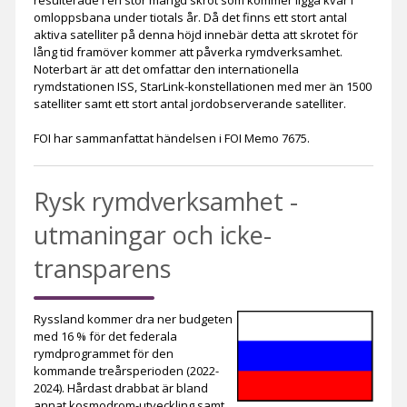
resulterade i en stor mängd skrot som kommer ligga kvar i
omloppsbana under tiotals år. Då det finns ett stort antal
aktiva satelliter på denna höjd innebär detta att skrotet för
lång tid framöver kommer att påverka rymdverksamhet.
Noterbart är att det omfattar den internationella
rymdstationen ISS, StarLink-konstellationen med mer än 1500
satelliter samt ett stort antal jordobserverande satelliter.
FOI har sammanfattat händelsen i FOI Memo 7675.
Rysk rymdverksamhet -
utmaningar och icke-
transparens
Ryssland kommer dra ner budgeten
med 16 % för det federala
rymdprogrammet för den
kommande treårsperioden (2022-
2024). Hårdast drabbat är bland
annat kosmodrom-utveckling samt