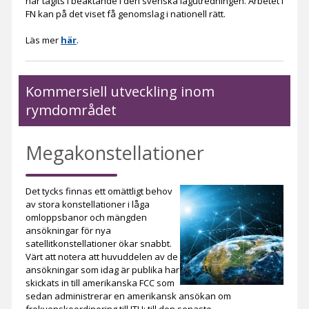
har tagits i beaktande i den svenska lagutredningen. Arbetet i
FN kan på det viset få genomslag i nationell rätt.
Läs mer
här
.
Kommersiell utveckling inom
rymdområdet
Megakonstellationer
Det tycks finnas ett omättligt behov
av stora konstellationer i låga
omloppsbanor och mängden
ansökningar för nya
satellitkonstellationer ökar snabbt.
Värt att notera att huvuddelen av de
ansökningar som idag är publika har
skickats in till amerikanska FCC som
sedan administrerar en amerikansk ansökan om