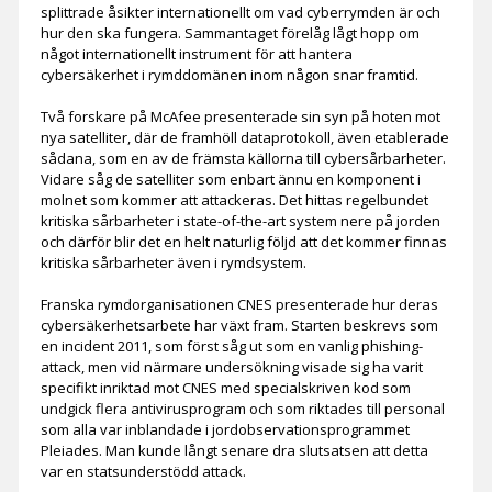
splittrade åsikter internationellt om vad cyberrymden är och
hur den ska fungera. Sammantaget förelåg lågt hopp om
något internationellt instrument för att hantera
cybersäkerhet i rymddomänen inom någon snar framtid.
Två forskare på McAfee presenterade sin syn på hoten mot
nya satelliter, där de framhöll dataprotokoll, även etablerade
sådana, som en av de främsta källorna till cybersårbarheter.
Vidare såg de satelliter som enbart ännu en komponent i
molnet som kommer att attackeras. Det hittas regelbundet
kritiska sårbarheter i state-of-the-art system nere på jorden
och därför blir det en helt naturlig följd att det kommer finnas
kritiska sårbarheter även i rymdsystem.
Franska rymdorganisationen CNES presenterade hur deras
cybersäkerhetsarbete har växt fram. Starten beskrevs som
en incident 2011, som först såg ut som en vanlig phishing-
attack, men vid närmare undersökning visade sig ha varit
specifikt inriktad mot CNES med specialskriven kod som
undgick flera antivirusprogram och som riktades till personal
som alla var inblandade i jordobservationsprogrammet
Pleiades. Man kunde långt senare dra slutsatsen att detta
var en statsunderstödd attack.