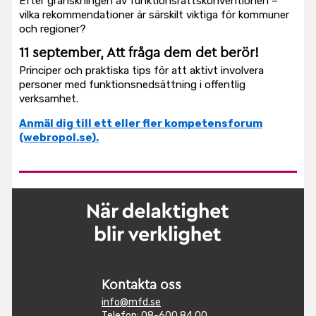
Efter granskningen av funktionsrättskonventionen –
vilka rekommendationer är särskilt viktiga för kommuner
och regioner?
11 september
,
Att fråga dem det berör!
Principer och praktiska tips för att aktivt involvera
personer med funktionsnedsättning i offentlig
verksamhet.
Anmäl dig till ett eller fler kompetensforum
(webropol.se).
Kontakta oss
info@mfd.se
Telefon: 08-600 84 00