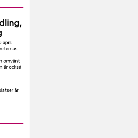
dling,
g
april.
heternas
och omvänt
n är också
latser är