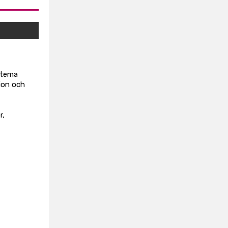
 tema
tion och
r,