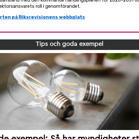
 i samband med den kommande handlingsplanen för 2026–2031 o
sektorsansvarets roll i genomförandet.
rten på Riksrevisionens webbplats
Tips och goda exempel
de exempel: Så har myndigheter st