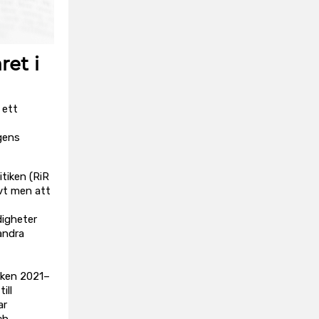
ret i
 ett
ngens
itiken (RiR
ivt men att
digheter
andra
tiken 2021–
ill
ar