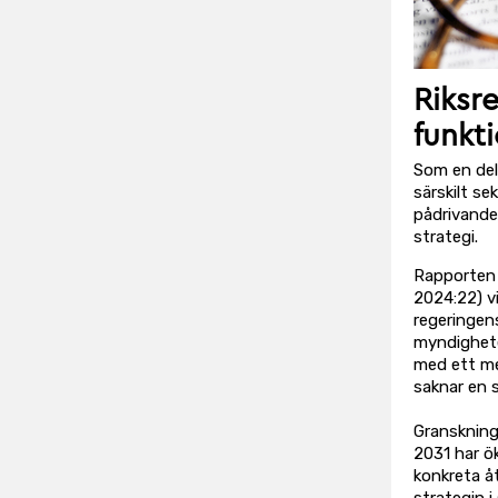
Riksr
funkt
Som en del
särskilt s
pådrivande
strategi.
Rapporten F
2024:22) v
regeringens
myndighete
med ett me
saknar en s
Granskning
2031 har ök
konkreta å