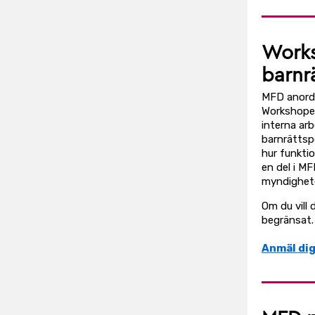
Works
barnr
MFD anordn
Workshopen
interna ar
barnrättsp
hur funkti
en del i M
myndighete
Om du vill 
begränsat.
Anmäl dig