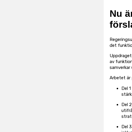
Nu ä
försl
Regeringsup
det funktio
Uppdraget 
av funktio
samverkar 
Arbetet är 
Del 1
stärk
Del 2
utifr
strat
Del 3