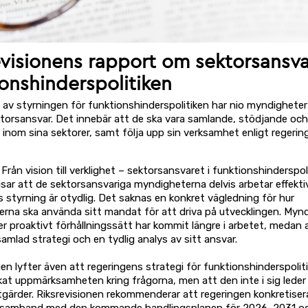
evisionens rapport om sektorsansva
ionshinderspolitiken
 av styrningen för funktionshinderspolitiken har nio myndigheter
ektorsansvar. Det innebär att de ska vara samlande, stödjande och
 inom sina sektorer, samt följa upp sin verksamhet enligt regeri
rån vision till verklighet – sektorsansvaret i funktionshinderspol
isar att de sektorsansvariga myndigheterna delvis arbetar effekt
 styrning är otydlig. Det saknas en konkret vägledning för hur
rna ska använda sitt mandat för att driva på utvecklingen. Myn
r proaktivt förhållningssätt har kommit längre i arbetet, medan 
amlad strategi och en tydlig analys av sitt ansvar.
en lyfter även att regeringens strategi för funktionshinderspoli
at uppmärksamheten kring frågorna, men att den inte i sig leder t
tgärder. Riksrevisionen rekommenderar att regeringen konkretiser