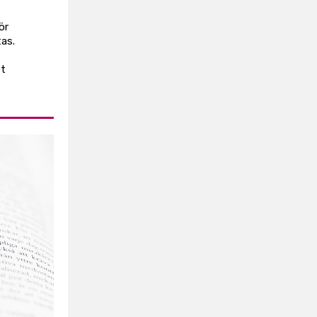
ör
tas.
et