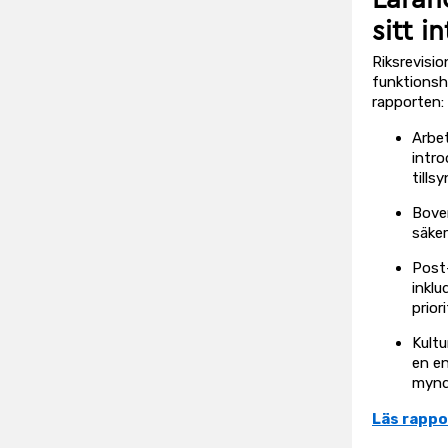
sitt 
Riksrevisi
funktionsh
rapporten:
Arbet
intro
tills
Bover
säke
Post-
inklu
prior
Kultu
en en
myndi
Läs rappo