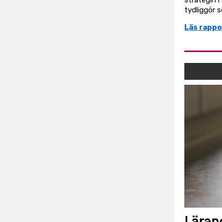
strategin
tydliggör 
Läs rappo
Läran