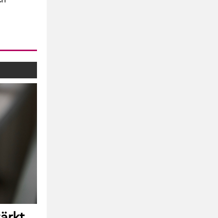
ch
ärkt