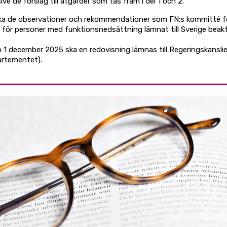
sive de förslag till åtgärder som tas fram i del 1 och 2.
ska de observationer och rekommendationer som FN:s kommitté f
r för personer med funktionsnedsättning lämnat till Sverige beak
 1 december 2025 ska en redovisning lämnas till Regeringskansli
artementet).