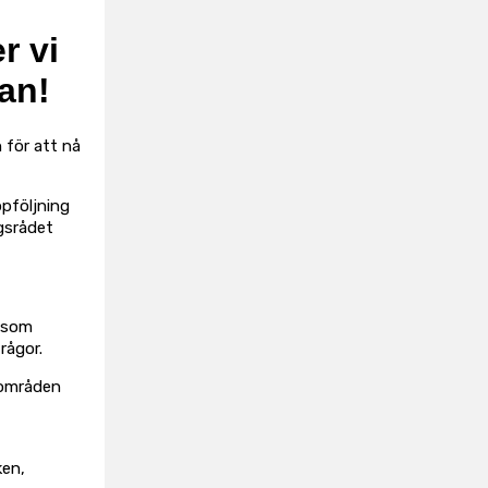
r vi
lan!
 för att nå
ppföljning
gsrådet
r som
rågor.
sområden
ken,