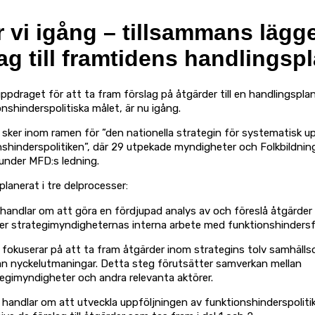
r vi igång – tillsammans lägge
ag till framtidens handlingsp
pdraget för att ta fram förslag på åtgärder till en handlingsplan
nshinderspolitiska målet, är nu igång.
sker inom ramen för ”den nationella strategin för systematisk u
nshinderspolitiken”, där 29 utpekade myndigheter och Folkbildnin
under MFD:s ledning.
planerat i tre delprocesser:
 handlar om att göra en fördjupad analys av och föreslå åtgärde
er strategimyndigheternas interna arbete med funktionshindersf
 fokuserar på att ta fram åtgärder inom strategins tolv samhäll
ån nyckelutmaningar. Detta steg förutsätter samverkan mellan
egimyndigheter och andra relevanta aktörer.
 handlar om att utveckla uppföljningen av funktionshinderspoliti