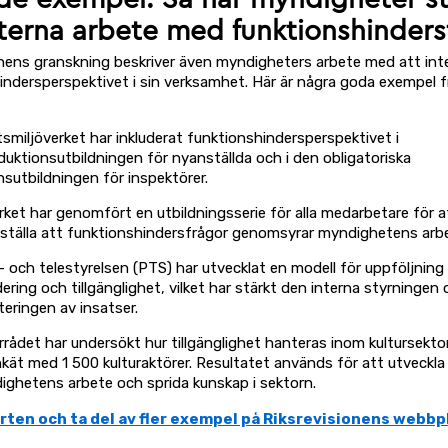
interna arbete med funktionshinders
onens granskning beskriver även myndigheters arbete med att int
indersperspektivet i sin verksamhet. Här är några goda exempel f
smiljöverket har inkluderat funktionshindersperspektivet i
duktionsutbildningen för nyanställda och i den obligatoriska
ynsutbildningen för inspektörer.
ket har genomfört en utbildningsserie för alla medarbetare för a
rställa att funktionshindersfrågor genomsyrar myndighetens arb
 och telestyrelsen (PTS) har utvecklat en modell för uppföljning 
dering och tillgänglighet, vilket har stärkt den interna styrningen
iteringen av insatser.
rrådet har undersökt hur tillgänglighet hanteras inom kultursek
kät med 1 500 kulturaktörer. Resultatet används för att utveckla
ghetens arbete och sprida kunskap i sektorn.
rten och ta del av fler exempel på Riksrevisionens webbp