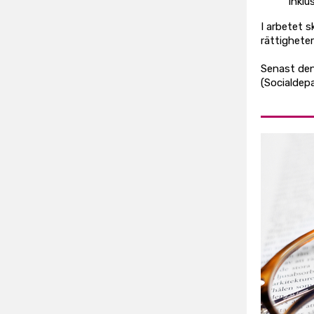
inklu
I arbetet 
rättighete
Senast den
(Socialdep