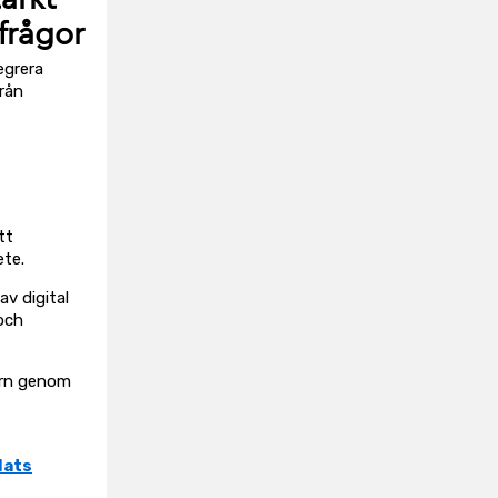
frågor
egrera
rån
tt
ete.
av digital
 och
torn genom
lats