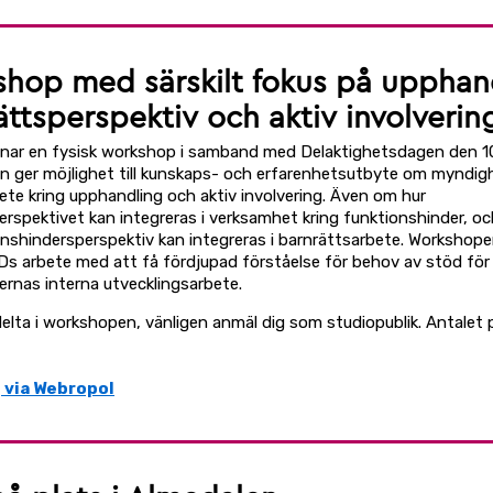
hop med särskilt fokus på upphan
ättsperspektiv och aktiv involverin
ar en fysisk workshop i samband med Delaktighetsdagen den 10 
 ger möjlighet till kunskaps- och erfarenhetsutbyte om myndig
bete kring upphandling och aktiv involvering. Även om hur
erspektivet kan integreras i verksamhet kring funktionshinder, 
onshindersperspektiv kan integreras i barnrättsarbete. Workshope
FDs arbete med att få fördjupad förståelse för behov av stöd för
rnas interna utvecklingsarbete.
delta i workshopen, vänligen anmäl dig som studiopublik. Antalet p
 via Webropol