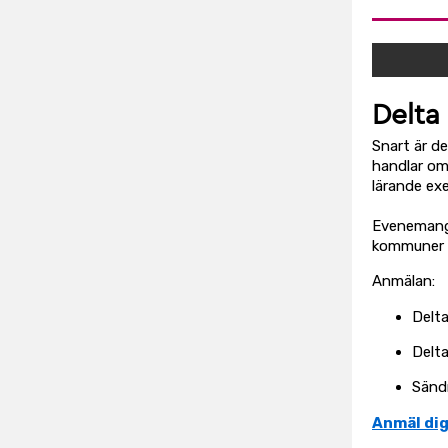
Delta
Snart är d
handlar om 
lärande ex
Evenemange
kommuner o
Anmälan:
Delta
Delt
Sändn
Anmäl dig