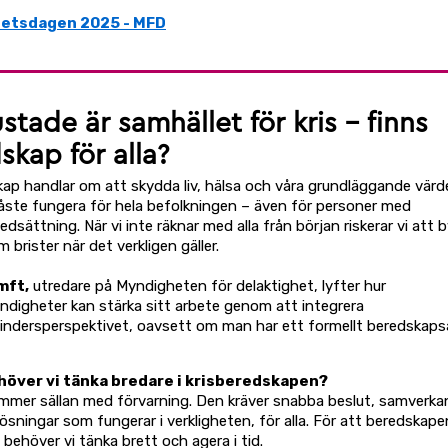
hetsdagen 2025 - MFD
stade är samhället för kris – finns
skap för alla?
kap handlar om att skydda liv, hälsa och våra grundläggande vär
åste fungera för hela befolkningen – även för personer med
dsättning. När vi inte räknar med alla från början riskerar vi att 
brister när det verkligen gäller.
mft,
utredare på Myndigheten för delaktighet, lyfter hur
ndigheter kan stärka sitt arbete genom att integrera
indersperspektivet, oavsett om man har ett formellt beredskapsa
höver vi tänka bredare i krisberedskapen?
ommer sällan med förvarning. Den kräver snabba beslut, samverka
ösningar som fungerar i verkligheten, för alla. För att beredskapen
 behöver vi tänka brett och agera i tid.