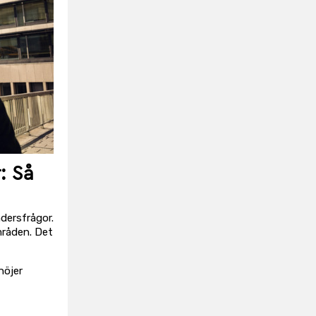
: Så
dersfrågor.
mråden. Det
höjer