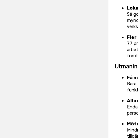
Loka
Så go
myndi
verks
Fler
77 pr
arbet
förut
Utmanin
Få m
Bara 
funkt
Alla 
Endas
perso
Möte
Mind
tillg