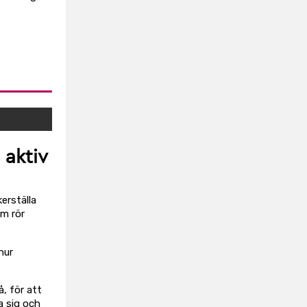
 aktiv
erställa
m rör
hur
å, för att
a sig och