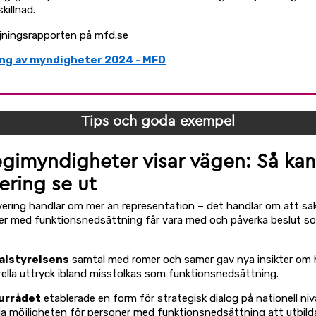
skillnad.
jningsrapporten på mfd.se
ng av myndigheter 2024 - MFD
Tips och goda exempel
egimyndigheter visar vägen: Så kan
ering se ut
lvering handlar om mer än representation – det handlar om att säk
er med funktionsnedsättning får vara med och påverka beslut so
alstyrelsens
samtal med romer och samer gav nya insikter om 
rella uttryck ibland misstolkas som funktionsnedsättning.
urrådet
etablerade en form för strategisk dialog på nationell niv
a möjligheten för personer med funktionsnedsättning att utbild