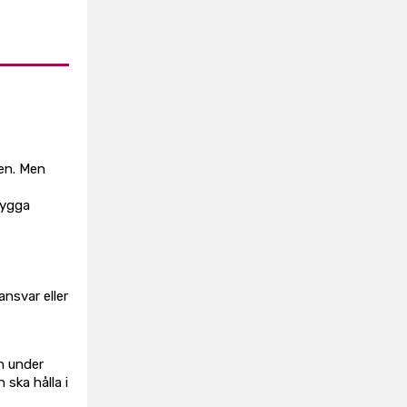
den. Men
bygga
nsvar eller
n under
 ska hålla i