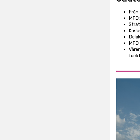
Från 
MFD:s
Strat
Krisb
Delak
MFD i
Våre
funkt