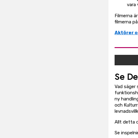
vara
Filmerna ä
filmerna p
Aktörer o
Se De
Vad säger 
funktionsh
ny handlin
och Kultur
levnadsvill
Allt detta 
Se inspeln