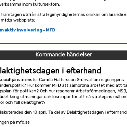
 verksamma inom kultursektorn.
r framtagen utifrån strategimyndigheternas önskan om lärande e
å mfd:s webbplats:
m aktiv involvering - MFD
Kommande händelser
laktighetsdagen i efterhand
socialtjänstminister Camilla Waltersson Grönvall om regeringens
inderspolitik? Hur kommer MFD att samordna arbetet med att ta
gsplan för politiken? Och hur resonerar Arbetsförmedlingen, MS
rådet kring utmaningar och lösningar för att nå strategins mål om
kor och full delaktighet?
diskuterades den 10 april. Ta del av Delaktighetsdagen i efterhand
ingen på mfd.se