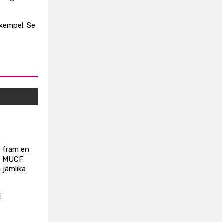
xempel. Se
 fram en
B, MUCF
 jämlika
!