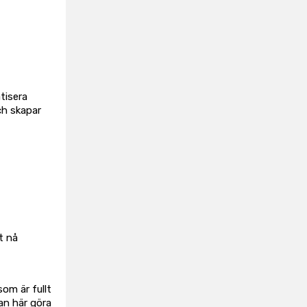
tisera
ch skapar
t nå
om är fullt
an här göra