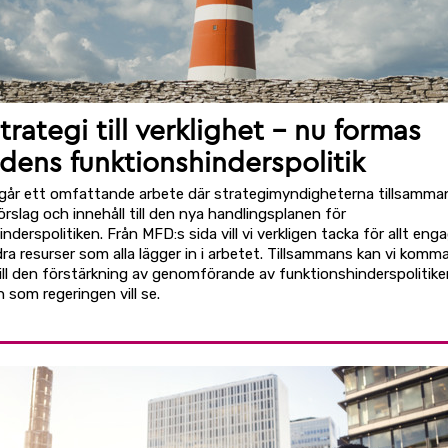
trategi till verklighet – nu formas
idens funktionshinderspolitik
går ett omfattande arbete där strategimyndigheterna tillsamma
örslag och innehåll till den nya handlingsplanen för
nderspolitiken. Från MFD:s sida vill vi verkligen tacka för allt en
ra resurser som alla lägger in i arbetet. Tillsammans kan vi komm
till den förstärkning av genomförande av funktionshinderspolitik
 som regeringen vill se.