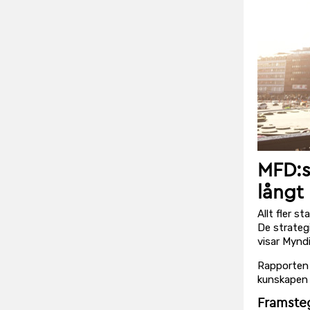
MFD:s
långt
Allt fler 
De strateg
visar Myndi
Rapporten 
kunskapen b
Framste