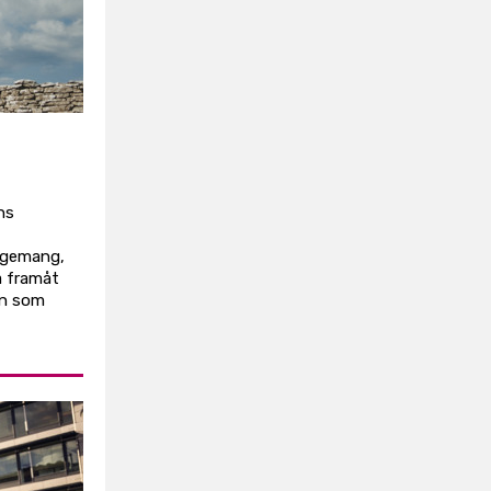
ns
gagemang,
a framåt
en som