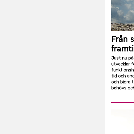
Från s
framt
Just nu på
utvecklar f
funktionshi
tid och and
och bidra 
behövs och