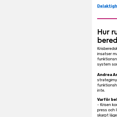
Delaktig
Hur ru
bered
Krisbereds
insatser m
funktionsne
system som 
Andrea A
strategimy
funktionsh
inte.
Varför be
- Krisen k
press och l
skarpt läge