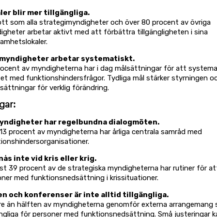
ler blir mer tillgängliga.
tt som alla strategimyndigheter och över 80 procent av övriga
gheter arbetar aktivt med att förbättra tillgängligheten i sina
amhetslokaler.
 myndigheter arbetar systematiskt.
ocent av myndigheterna har i dag målsättningar för att systema
et med funktionshindersfrågor. Tydliga mål stärker styrningen o
sättningar för verklig förändring.
gar:
yndigheter har regelbundna dialogmöten.
13 procent av myndigheterna har årliga centrala samråd med
ionshindersorganisationer.
nås inte vid kris eller krig.
t 39 procent av de strategiska myndigheterna har rutiner för at
ner med funktionsnedsättning i krissituationer.
n och konferenser är inte alltid tillgängliga.
re än hälften av myndigheterna genomför externa arrangemang s
ängliga för personer med funktionsnedsättning. Små justeringar k