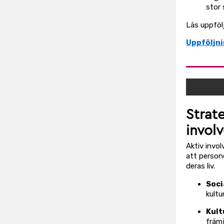
stor 
Läs uppföl
Uppföljni
Strat
involv
Aktiv invo
att person
deras liv.
Soci
kultu
Kult
främj