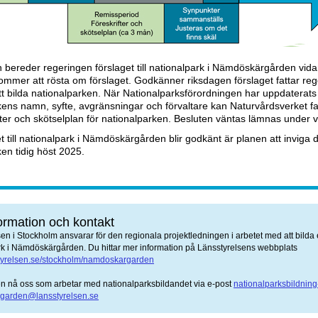
 bereder regeringen förslaget till nationalpark i Nämdöskärgården vid
ommer att rösta om förslaget. Godkänner riksdagen förslaget fattar re
tt bilda nationalparken. När Nationalparksförordningen har uppdaterat
kens namn, syfte, avgränsningar och förvaltare kan Naturvårdsverket fa
fter och skötselplan för nationalparken. Besluten väntas lämnas under 
 till nationalpark i Nämdöskärgården blir godkänt är planen att inviga 
en tidig höst 2025.
ormation och kontakt
en i Stockholm ansvarar för den regionala projektledningen i arbetet med att bilda
rk i Nämdöskärgården. Du hittar mer information på Länsstyrelsens webbplats
yrelsen.se/stockholm/namdoskargarden
n nå oss som arbetar med nationalparksbildandet via e-post
nationalparksbildning
garden@lansstyrelsen.se