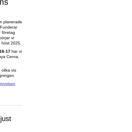
ns
en planerade
 Funderar
r företag
örjar vi
g höst 2025.
16-17
har vi
anya Cerna,
olika vis
igningen.
tyrelsen
just