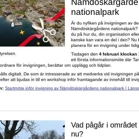
Nämdöskärgårde
nationalpark
Är du nyfiken på invigningen av d
Nämdöskärgårdens nationalpark?
du på hur du, din organisation elle
kanske kan vara en del i den? Nu b
planera för en invigning under tidi
tyrelsen.
Tisdagen den
4 februari klockan 
ett första informationsmöte där T
rdnare för invigningen, berättar om upplägg och tidplan.
ålls digitalt. De som är intresserade av att medverka vid invigningen på 
ter att bjudas in till en workshop inför framtagande av innehåll till inv
an:
Startmöte inför invigning av Nämdöskärgårdens nationalpark | Länss
Vad pågår i området 
nu?