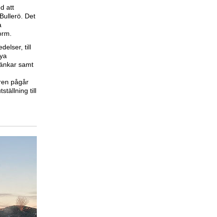
d att
ullerö. Det
a
orm.
elser, till
nya
bänkar samt
åren pågår
tällning till