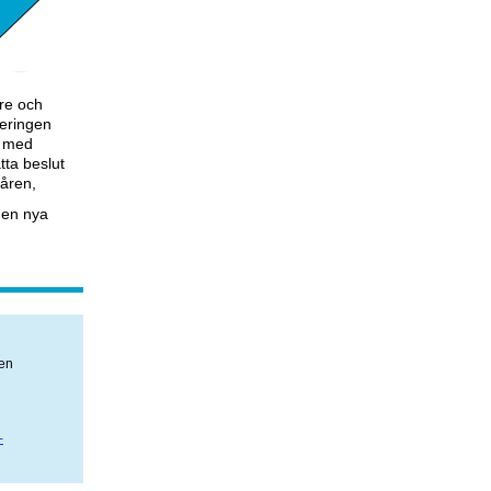
are och
geringen
s med
tta beslut
våren,
den nya
 en
-