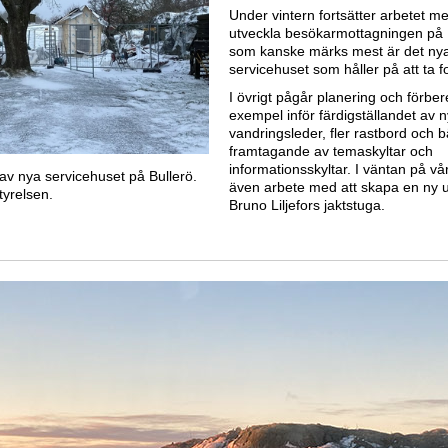
Under vintern fortsätter arbetet me
utveckla besökarmottagningen på B
som kanske märks mest är det ny
servicehuset som håller på att ta f
I övrigt pågår planering och förbered
exempel inför färdigställandet av 
vandringsleder, fler rastbord och 
framtagande av temaskyltar och
informationsskyltar. I väntan på v
av nya servicehuset på Bullerö.
även arbete med att skapa en ny uts
tyrelsen.
Bruno Liljefors jaktstuga.