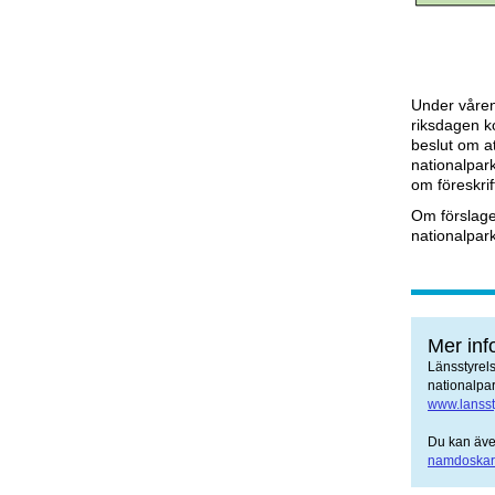
Under våren
riksdagen k
beslut om a
nationalpar
om föreskri
Om förslaget
nationalpark
Mer inf
Länsstyrels
nationalpa
www.lansst
Du kan äve
namdoskar