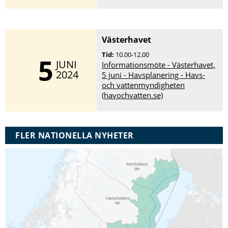
Västerhavet
Tid:
10.00-12.00
5
JUNI
Informationsmöte - Västerhavet,
2024
5 juni - Havsplanering - Havs-
och vattenmyndigheten
(havochvatten.se)
FLER NATIONELLA NYHETER