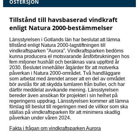
ÖSTERSJÖN
Tillstånd till havsbaserad vindkraft
enligt Natura 2000-bestämmelser
Länsstyrelsen i Gotlands län har beslutat att lämna
tillstånd enligt Natura 2000-lagstiftningen till
vindkraftsparken ”Aurora”. Vindkraftsparken bedöms
kunna producera el motsvarande årsförbrukningen hos
fem miljoner hushåll och beräknas vara uppförd år
2030. Beslutet innehåller åtgärder för att motverka
påverkan i Natura 2000-området. Två handläggare
som arbetat med ärendet anser att en del av området
bör avslås för att skydda tumlaren från buller, och har
därför meddelat avvikande mening. Länsstyrelsen
bereder även ansökan för projektet i sin helhet på
regeringens uppdrag. Länsstyrelsen kommer att lämna
förslag till beslut till regeringen med de villkor som ska
ställas på vindkraftsparken för att minimera skadlig
påverkan under våren 2024.
Fakta i frågan om vindkraftsparken Aurora