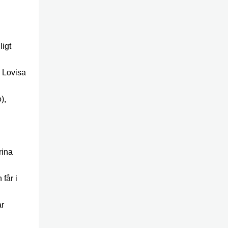
ligt
 Lovisa
),
rina
får i
ar