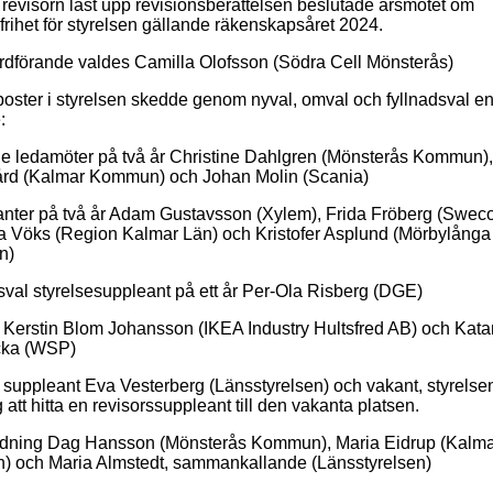
t revisorn läst upp revisionsberättelsen beslutade årsmötet om
frihet för styrelsen gällande räkenskapsåret 2024.
 ordförande valdes Camilla Olofsson (Södra Cell Mönsterås)
poster i styrelsen skedde genom nyval, omval och fyllnadsval en
:
ie ledamöter på två år Christine Dahlgren (Mönsterås Kommun),
rd (Kalmar Kommun) och Johan Molin (Scania)
nter på två år Adam Gustavsson (Xylem), Frida Fröberg (Sweco
 Vöks (Region Kalmar Län) och Kristofer Asplund (Mörbylånga
n)
sval styrelsesuppleant på ett år Per-Ola Risberg (DGE)
 Kerstin Blom Johansson (IKEA Industry Hultsfred AB) och Kata
cka (WSP)
 suppleant Eva Vesterberg (Länsstyrelsen) och vakant, styrelsen 
att hitta en revisorssuppleant till den vakanta platsen.
dning Dag Hansson (Mönsterås Kommun), Maria Eidrup (Kalm
 och Maria Almstedt, sammankallande (Länsstyrelsen)