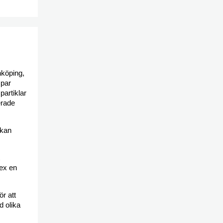
nköping,
 par
partiklar
erade
 kan
 ex en
r att
d olika