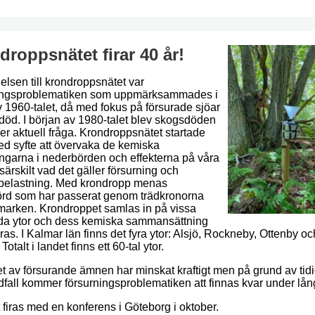
droppsnätet firar 40 år!
elsen till krondroppsnätet var
ingsproblematiken som uppmärksammades i
v 1960-talet, då med fokus på försurade sjöar
kdöd. I början av 1980-talet blev skogsdöden
er aktuell fråga. Krondroppsnätet startade
d syfte att övervaka de kemiska
ingarna i nederbörden och effekterna på våra
särskilt vad det gäller försurning och
belastning. Med krondropp menas
rd som har passerat genom trädkronorna
l marken. Krondroppet samlas in på vissa
a ytor och dess kemiska sammansättning
as. I Kalmar län finns det fyra ytor: Alsjö, Rockneby, Ottenby oc
Totalt i landet finns ett 60-tal ytor.
et av försurande ämnen har minskat kraftigt men på grund av tid
dfall kommer försurningsproblematiken att finnas kvar under lång
 firas med en konferens i Göteborg i oktober.