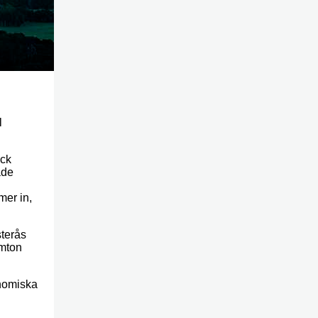
l
ick
ade
i
mer in,
sterås
emton
nomiska