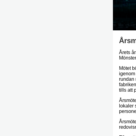
Årsm
Årets å
Mönster
Mötet b
igenom 
rundan 
fabriken
tills at
Årsmötet
lokaler 
persone
Årsmöte
redovis