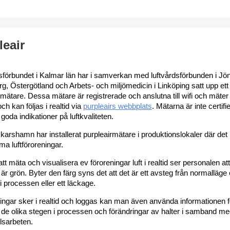
leair
sförbundet i Kalmar län har i samverkan med luftvårdsförbunden i Jö
g, Östergötland och Arbets- och miljömedicin i Linköping satt upp ett
rmätare. Dessa mätare är registrerade och anslutna till wifi och mäter 
ch kan följas i realtid via
purpleairs webbplats
. Mätarna är inte certifi
goda indikationer på luftkvaliteten.
skarshamn har installerat purpleairmätare i produktionslokaler där det
a luftföroreningar.
t mäta och visualisera ev föroreningar luft i realtid ser personalen att
är grön. Byter den färg syns det att det är ett avsteg från normalläge
i processen eller ett läckage.
ngar sker i realtid och loggas kan man även använda informationen fö
p de olika stegen i processen och förändringar av halter i samband me
lsarbeten.