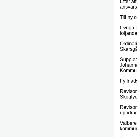
Efter at
ansvars
Till ny
Övriga 
följande
Ordinar
Skarsgå
Supplea
Johanna
Kommu
Fyllnad
Revisor
Skogly
Revisor
uppdrag 
Valbere
kommun)