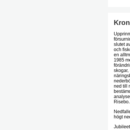
Kron
Upprinn
försurn
slutet a
och fis
en alltm
1985 me
förändr
skogar, 
närings
nederbö
ned til
bestämd
analyser
Risebo. 
Nedfall
högt ne
Jubileet