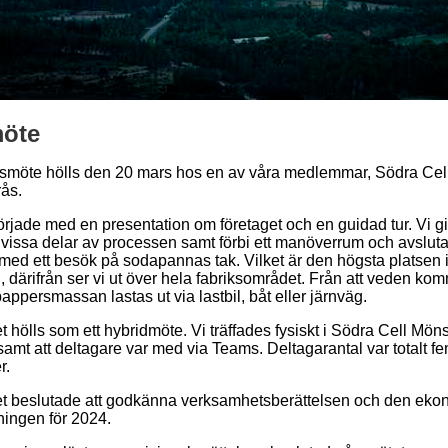
öte
rsmöte hölls den 20 mars hos en av våra medlemmar, Södra Cel
ås.
örjade med en presentation om företaget och en guidad tur. Vi g
vissa delar av processen samt förbi ett manöverrum och avslut
med ett besök på sodapannas tak. Vilket är den högsta platsen 
, därifrån ser vi ut över hela fabriksområdet. Från att veden kom
t pappersmassan lastas ut via lastbil, båt eller järnväg.
 hölls som ett hybridmöte. Vi träffades fysiskt i Södra Cell Mön
samt att deltagare var med via Teams. Deltagarantal var totalt f
r.
t beslutade att godkänna verksamhetsberättelsen och den eko
ningen för 2024.