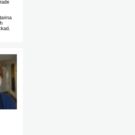
drade
tarina
ch
ckad.