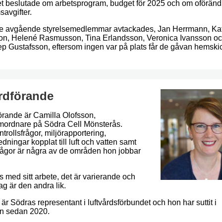
t beslutade om arbetsprogram, budget för 2025 och om oförän
avgifter.
e avgående styrelsemedlemmar avtackades, Jan Herrmann, Ka
n, Helené Rasmusson, Tina Erlandsson, Veronica Ivansson o
p Gustafsson, eftersom ingen var på plats får de gåvan hemski
rdförande
örande är Camilla Olofsson,
mordnare på Södra Cell Mönsterås.
rollsfrågor, miljörapportering,
edningar kopplat till luft och vatten samt
frågor är några av de områden hon jobbar
s med sitt arbete, det är varierande och
g är den andra lik.
är Södras representant i luftvårdsförbundet och hon har suttit i
en sedan 2020.