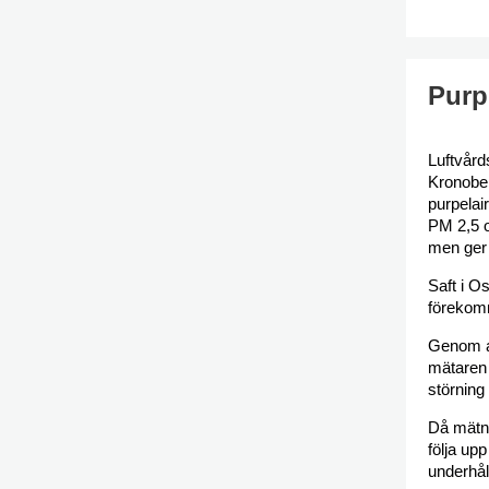
Purp
Luftvård
Kronober
purpelai
PM 2,5 o
men ger 
Saft i O
förekomm
Genom at
mätaren 
störning 
Då mätni
följa up
underhål