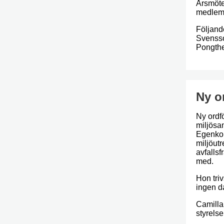
Årsmöte
medlems
Följand
Svensso
Pongthe
Ny o
Ny ordf
miljösa
Egenkont
miljöutr
avfalls
med.
Hon triv
ingen da
Camilla 
styrels