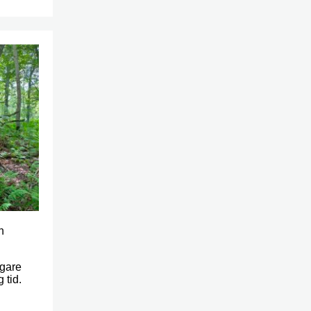
h
igare
 tid.