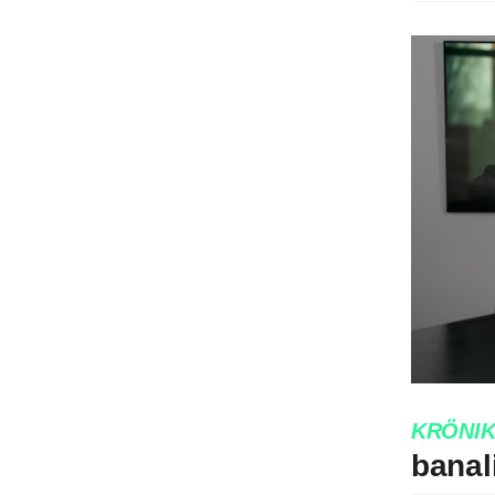
KRÖNI
banali