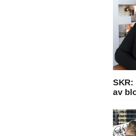
SKR: 
av b
l