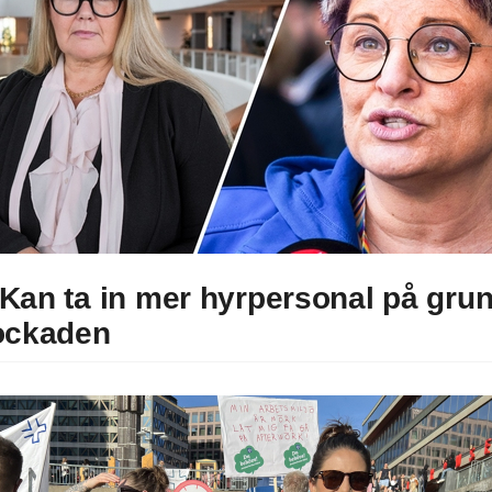
Kan ta in mer
hyrpersonal på gru
ockaden