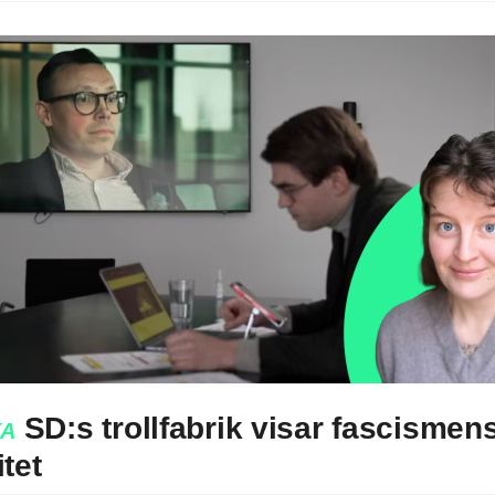
SD:s trollfabrik
visar fascismen
KA
tet