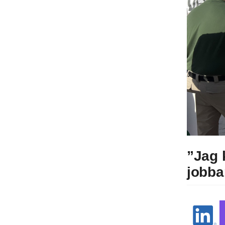
”Jag 
jobba