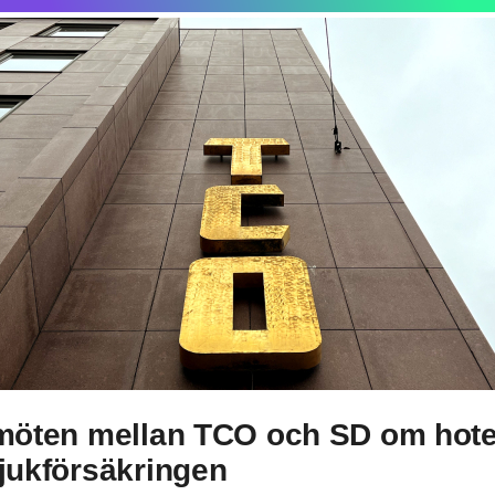
möten mellan TCO och SD om hot
jukförsäkringen