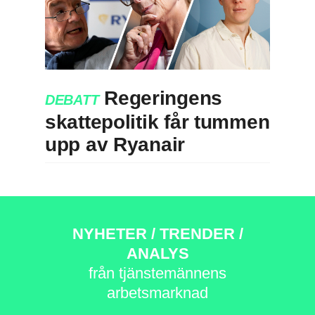
Regeringens
DEBATT
skattepolitik får tummen
upp av Ryanair
NYHETER / TRENDER /
ANALYS
från tjänstemännens
arbetsmarknad