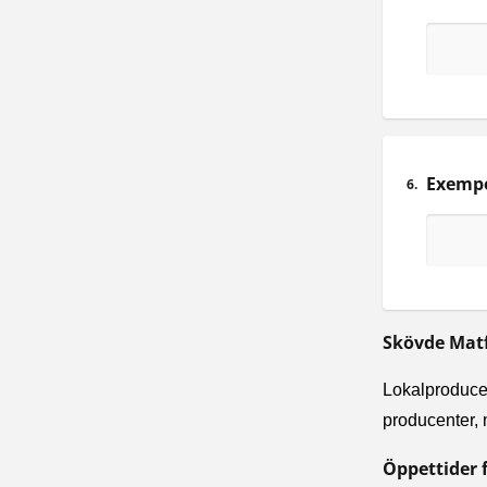
Exempel
6.
Skövde Matf
Lokalproducer
producenter, 
Öppettider f