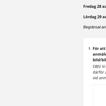
Fredag 28 au
Lördag 29 au
Begränsat anta
För at
7.
anmäle
bild/b
OBS! Vi
därför 
vid anm