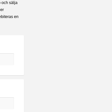
 och sälja
der
ebiteras en