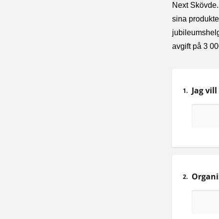
Next Skövde. 
sina produkte
jubileumshelg
avgift på 3 0
1.
Organ
2.