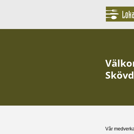
Välko
Skövd
Vår medverkan