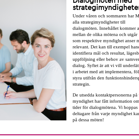
Dialogmöten med
strategimyndighete
Under våren och sommaren har M
alla strategimyndigheter till
d
ialogmöten. Innehållet kommer at
mellan de olika mötena och utgår 
som respektive myndighet anser 
relevant. Det kan till exempel han
identifiera mål och resultat, lägesbi
uppföljning eller behov av samve
dialog. Syfte
t är att vi vill underlä
i arbetet med att implementera, fö
styra utifrån den funktionshinders
strategin.
De utsedda kontaktpersonerna på 
myndighet har fått information o
tider för dialogmötena. Vi hoppas a
deltagare från varje myndighet k
på dessa möten!