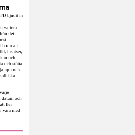
rna
FD bjudit in
t variera
från det
mest
dla om att
ld, insatser,
rkan och
tta och stötta
lja upp och
politiska
varje
m datum och
tt fler
an vara med