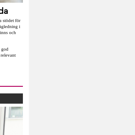
da
 stödet för
ägledning i
finns och
n god
 relevant