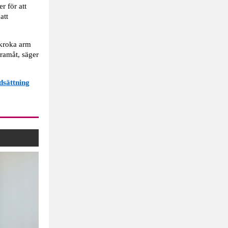
r för att
att
 kroka arm
framåt, säger
dsättning