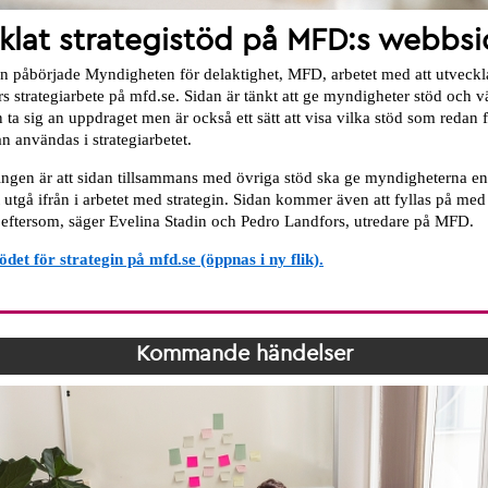
klat strategistöd på MFD:s webbsi
n påbörjade Myndigheten för delaktighet, MFD, arbetet med att utveckla
 strategiarbete på mfd.se. Sidan är tänkt att ge myndigheter stöd och v
ta sig an uppdraget men är också ett sätt att visa vilka stöd som redan 
n användas i strategiarbetet.
ngen är att sidan tillsammans med övriga stöd ska ge myndigheterna e
t utgå ifrån i arbetet med strategin. Sidan kommer även att fyllas på med
t eftersom, säger Evelina Stadin och Pedro Landfors, utredare på MFD.
ödet för strategin på mfd.se (öppnas i ny flik).
Kommande händelser