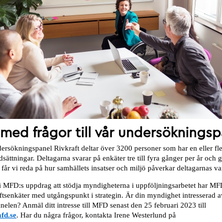
 med frågor till vår undersökningsp
ersökningspanel Rivkraft deltar över 3200 personer som har en eller fl
sättningar. Deltagarna svarar på enkäter tre till fyra gånger per år och
får vi reda på hur samhällets insatser och miljö påverkar deltagarnas va
 i MFD:s uppdrag att stödja myndigheterna i uppföljningsarbetet har MF
ftsenkäter med utgångspunkt i strategin. Är din myndighet intresserad av 
panelen? Anmäl ditt intresse till MFD senast den 25 februari 2023 till
fd.se
. Har du några frågor, kontakta Irene Westerlund på