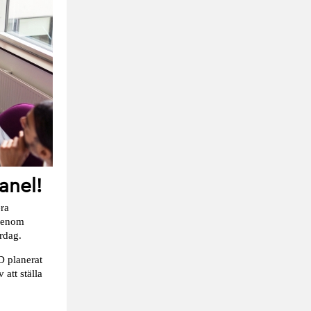
anel!
era
 genom
rdag.
D planerat
att ställa