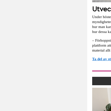
Utvec
Under höste
myndigheters
hur man kan 
hur dessa ka
– Förhoppni
plattform at
material all
Ta del av st