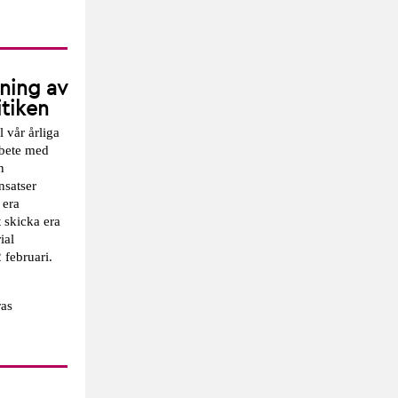
jning av
itiken
 vår årliga
rbete med
n
nsatser
 era
 skicka era
ial
 februari.
ras