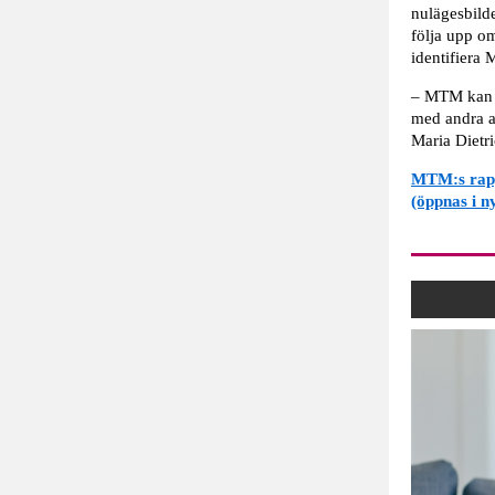
nulägesbilde
följa upp om
identifiera
– MTM kan i
med andra ak
Maria Dietr
MTM:s rapp
(öppnas i ny