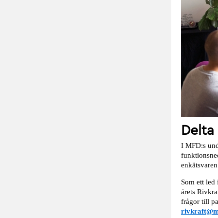
Delta
I MFD:s und
funktionsned
enkätsvaren 
Som ett led
årets Rivkra
frågor till 
rivkraft@m