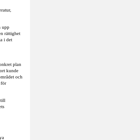
eratur,
a upp
n rättighet
a i det
onkret plan
port kunde
 området och
 för
ill
ets
ya