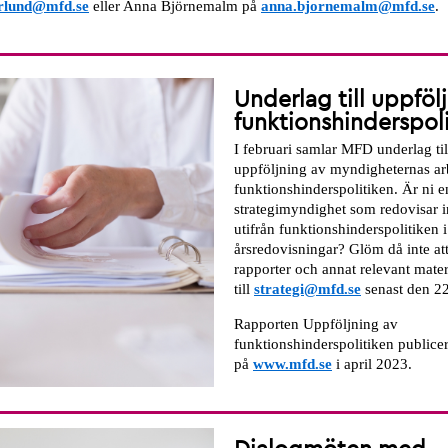
erlund@mfd.se
eller Anna Björnemalm på
anna.bjornemalm@mfd.se
.
Underlag till uppföl
funktionshinderspol
I februari samlar MFD underlag till
uppföljning av myndigheternas a
funktionshinderspolitiken. Är ni e
strategimyndighet som redovisar i
utifrån funktionshinderspolitiken i
årsredovisningar? Glöm då inte att
rapporter och annat relevant mater
till
strategi@mfd.se
senast den 22
Rapporten Uppföljning av
funktionshinderspolitiken publice
på
www.mfd.se
i april 2023.