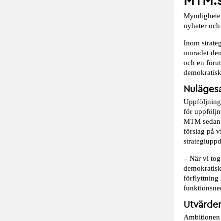
MTM:s
Myndigheten 
nyheter och 
Inom strateg
området demo
och en förut
demokratisk
Nulägesa
Uppföljning
för uppföljn
MTM sedan ta
förslag på 
strategiuppd
– När vi tog
demokratisk 
förflyttning
funktionsne
Utvärder
Ambitionen 