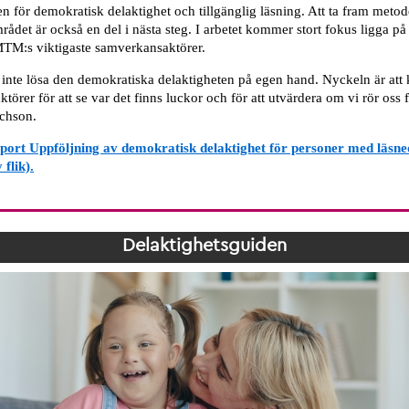
n för demokratisk delaktighet och tillgänglig läsning. Att ta fram metode
rådet är också en del i nästa steg. I arbetet kommer stort fokus ligga på 
 MTM:s viktigaste samverkansaktörer.
nte lösa den demokratiska delaktigheten på egen hand. Nyckeln är att
törer för att se var det finns luckor och för att utvärdera om vi rör oss 
ichson.
ort Uppföljning av demokratisk delaktighet för personer med läsne
 flik).
Delaktighetsguiden