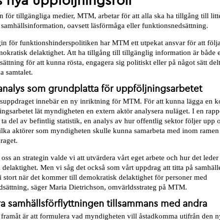
 nya uppföljningsroll
för tillgängliga medier, MTM, arbetar för att alla ska ha tillgång till litt
samhällsinformation, oavsett läsförmåga eller funktionsnedsättning.
in för funktionshinderspolitiken har MTM ett utpekat ansvar för att följ
kratisk delaktighet. Att ha tillgång till tillgänglig information är både e
sättning för att kunna rösta, engagera sig politiskt eller på något sätt delt
a samtalet.
nalys som grundplatta för uppföljningsarbetet
suppdraget innebär en ny inriktning för MTM. För att kunna lägga en k
ingsarbetet lät myndigheten en extern aktör analysera nuläget. I en rap
 del av befintlig statistik, en analys av hur offentlig sektor följer upp
vilka aktörer som myndigheten skulle kunna samarbeta med inom ramen
raget.
 oss an strategin valde vi att utvärdera vårt eget arbete och hur det leder t
delaktighet. Men vi såg det också som vårt uppdrag att titta på samhäll
 i stort när det kommer till demokratisk delaktighet för personer med
dsättning, säger Maria Dietrichson, omvärldsstrateg på MTM.
a samhällsförflyttningen tillsammans med andra
framåt är att formulera vad myndigheten vill åstadkomma utifrån den n