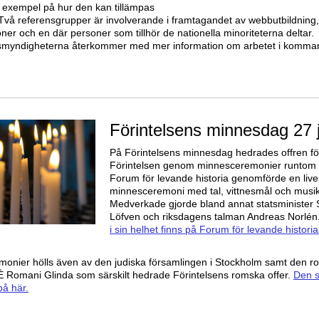
 exempel på hur den kan tillämpas
. Två referensgrupper är involverande i framtagandet av webbutbildnin
ner och en där personer som tillhör de nationella minoriteterna deltar.
gsmyndigheterna återkommer med mer information om arbetet i komm
Förintelsens minnesdag 27 
På Förintelsens minnesdag hedrades offren fö
Förintelsen genom minnesceremonier runtom i
Forum för levande historia genomförde en live
minnesceremoni med tal, vittnesmål och musik
Medverkade gjorde bland annat statsminister 
Löfven och riksdagens talman Andreas Norlén
i sin helhet finns på Forum för levande historia
onier hölls även av den judiska församlingen i Stockholm samt den 
È Romani Glinda som särskilt hedrade Förintelsens romska offer.
Den 
 på här.