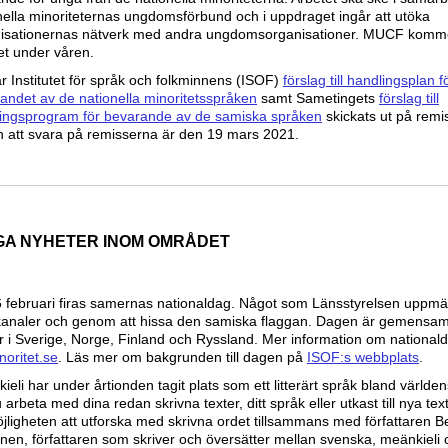
nella minoriteternas ungdomsförbund och i uppdraget ingår att utöka
isationernas nätverk med andra ungdomsorganisationer. MUCF komm
et under våren.
r Institutet för språk och folkminnens (ISOF)
förslag till handlingsplan f
andet av de nationella minoritetsspråken
samt Sametingets
förslag till
ingsprogram för bevarande av de samiska språken
skickats ut på remis
 att svara på remisserna är den 19 mars 2021.
GA NYHETER INOM OMRÅDET
 februari firas samernas nationaldag. Något som Länsstyrelsen uppm
kanaler och genom att hissa den samiska flaggan. Dagen är gemensam 
 i Sverige, Norge, Finland och Ryssland. Mer information om national
noritet.se
. Läs mer om bakgrunden till dagen på
ISOF:s webbplats
.
ieli har under årtionden tagit plats som ett litterärt språk bland världen
u arbeta med dina redan skrivna texter, ditt språk eller utkast till nya te
jligheten att utforska med skrivna ordet tillsammans med författaren B
nen, författaren som skriver och översätter mellan svenska, meänkieli 