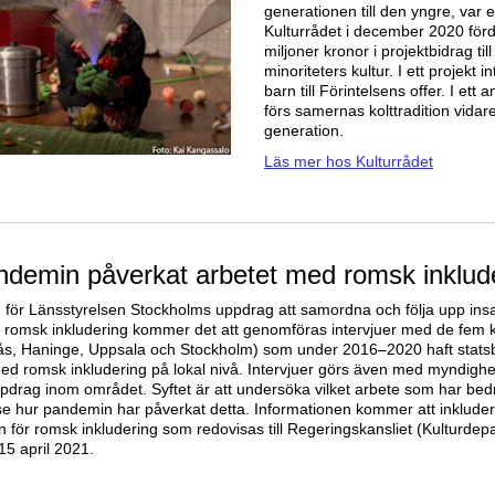
generationen till den yngre, var 
Kulturrådet i december 2020 för
miljoner kronor i projektbidrag till
minoriteters kultur. I ett projekt i
barn till Förintelsens offer. I ett 
förs samernas kolttradition vidare 
generation.
Läs mer hos Kulturrådet
ndemin påverkat arbetet med romsk inklud
för Länsstyrelsen Stockholms uppdrag att samordna och följa upp ins
ör romsk inkludering kommer det att genomföras intervjuer med de fe
ås, Haninge, Uppsala och Stockholm) som under 2016–2020 haft statsb
med romsk inkludering på lokal nivå. Intervjuer görs även med myndigh
pdrag inom området. Syftet är att undersöka vilket arbete som har bedr
e hur pandemin har påverkat detta. Informationen kommer att inkluder
n för romsk inkludering som redovisas till Regeringskansliet (Kulturdep
15 april 2021.