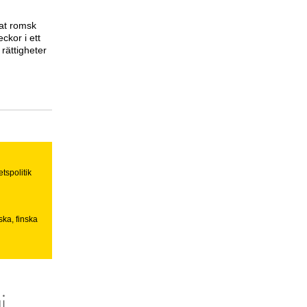
at romsk
ckor i ett
 rättigheter
tspolitik
ska, finska