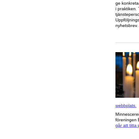
ge konkreta
i praktiken
tjänsteperso
Uppföljnin
nyhetsbrev.
webbplats.
Minnescerem
föreningen 
går att titta