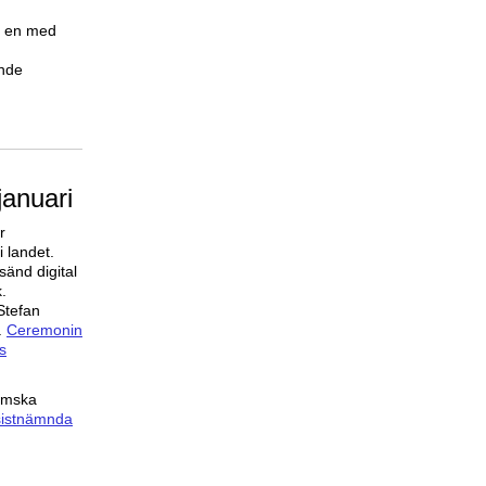
g, en med
ande
januari
r
 landet.
sänd digital
.
Stefan
.
Ceremonin
s
romska
sistnämnda