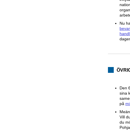
natio
organ
arbet
Nu ha
bevar
handl
dagen
ÖVRI
Den 6
sina 
samer
på
mi
Meänk
Vill d
du mö
Pohja