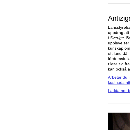
Antizig
Länsstyrelse
uppdrag att
i Sverige.
Bo
upplevelser
kunskap om h
ett land där
fördomsfull
riktar sig f
kan också a
Arbetar du 
kostnadsfrit
Ladda ner b