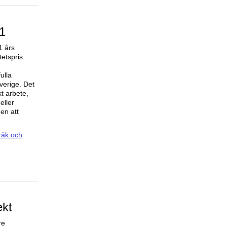
1
1 års
tetspris.
ulla
Sverige. Det
t arbete,
eller
gen att
pråk och
ekt
re