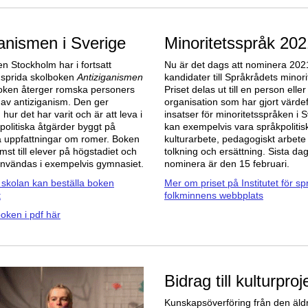
anismen i Sverige
Minoritetsspråk 202
n Stockholm har i fortsatt
Nu är det dags att nominera 202
 sprida skolboken
Antiziganismen
kandidater till Språkrådets minori
ken återger romska personers
Priset delas ut till en person eller
 av antiziganism. Den ger
organisation som har gjort värdef
ur det har varit och är att leva i
insatser för minoritetsspråken i 
 politiska åtgärder byggt på
kan exempelvis vara språkpolitisk
a uppfattningar om romer. Boken
kulturarbete, pedagogiskt arbete 
rämst till elever på högstadiet och
tolkning och ersättning. Sista da
nvändas i exempelvis gymnasiet.
nominera är den 15 februari.
i skolan kan beställa boken
Mer om priset på Institutet för s
t
folkminnens webbplats
oken i pdf här
Bidrag till kulturproj
Kunskapsöverföring från den äld