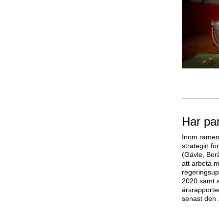
Har pa
Inom ramen 
strategin f
(Gävle, Bor
att arbeta 
regeringsup
2020 samt s
årsrapporte
senast den 