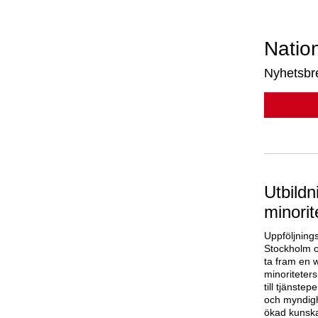
Nation
Nyhetsbre
Utbildn
minorit
Uppföljning
Stockholm o
ta fram en 
minoriteters
till tjänst
och myndighe
ökad kunska