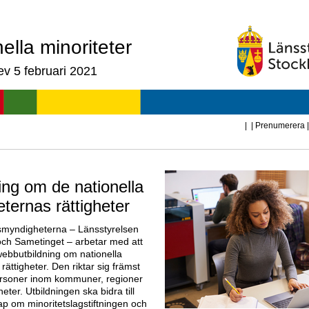
ella minoriteter
v 5 februari 2021
|
|
Prenumerera
ing om de nationella
eternas rättigheter
smyndigheterna – Länsstyrelsen
ch Sametinget – arbetar med att
webbutbildning om nationella
 rättigheter. Den riktar sig främst
epersoner inom kommuner, regioner
ter. Utbildningen ska bidra till
p om minoritetslagstiftningen och