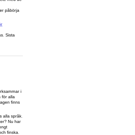
er påbörja
ör
s. Sista
ärksammar i
för alla
dagen finns
s alla språk.
xter? Nu har
engt
och finska.