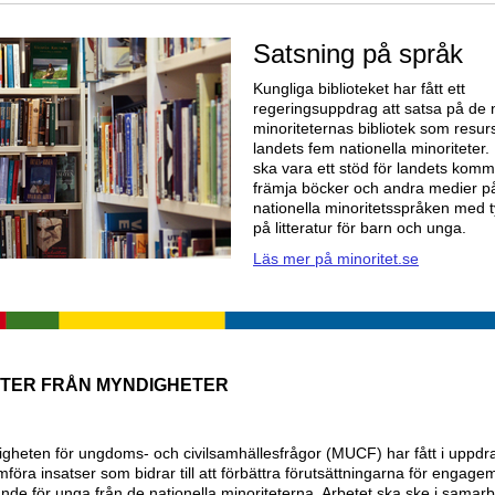
Satsning på språk
Kungliga biblioteket har fått ett
regeringsuppdrag att satsa på de n
minoriteternas bibliotek som resurs
landets fem nationella minoriteter.
ska vara ett stöd för landets kom
främja böcker och andra medier p
nationella minoritetsspråken med 
på litteratur för barn och unga.
Läs mer på minoritet.se
TER FRÅN MYNDIGHETER
gheten för ungdoms- och civilsamhällesfrågor (MUCF) har fått i uppdra
föra insatser som bidrar till att förbättra förutsättningarna för engag
tande för unga från de nationella minoriteterna. Arbetet ska ske i sama