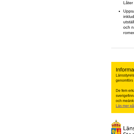
Låter
Uppsa
inklu
utstä
och n
rome
Informa
Länsstyrels
genomförs i
De fem erkä
sverigefinn
och meänkie
Läs mer på 