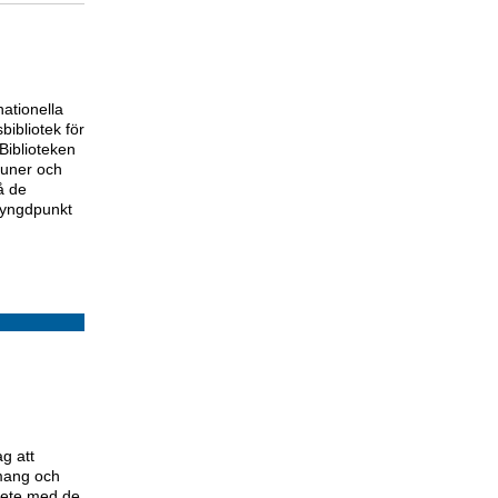
ationella
bibliotek för
 Biblioteken
muner och
å de
tyngdpunkt
g att
emang och
rbete med de