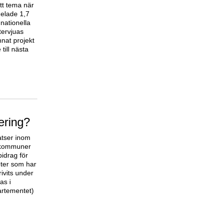
ett tema när
delade 1,7
 nationella
ntervjuas
annat projekt
till nästa
ering?
atser inom
m kommuner
idrag för
eter som har
ivits under
as i
artementet)