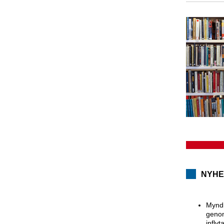
NYHE
Myndi
genom
infly