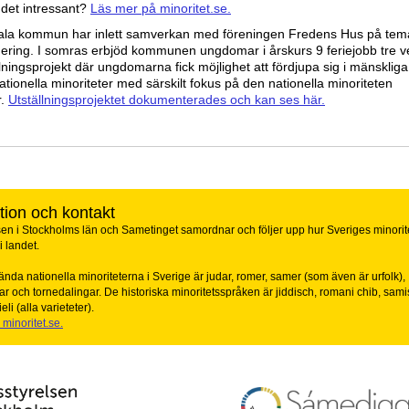
 det intressant?
Läs mer på minoritet.se.
la kommun har inlett samverkan med föreningen Fredens Hus på tem
dering. I somras erbjöd kommunen ungdomar i årskurs 9 feriejobb tre ve
llningsprojekt där ungdomarna fick möjlighet att fördjupa sig i mänskliga
ationella minoriteter med särskilt fokus på den nationella minoriteten
r.
Utställningsprojektet dokumenterades och kan ses här.
tion och kontakt
en i Stockholms län och Sametinget samordnar och följer upp hur Sveriges minorite
 landet.
nda nationella minoriteterna i Sverige är judar, romer, samer (som även är urfolk),
ar och tornedalingar. De historiska minoritetsspråken är jiddisch, romani chib, sami
li (alla varieteter).
minoritet.se.